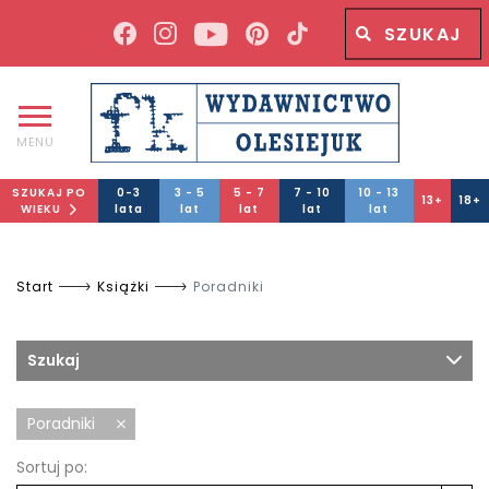
Wyszukiwana fraza
Wyszukaj
MENU
SZUKAJ PO
0-3
3 - 5
5 - 7
7 - 10
10 - 13
13+
18+
WIEKU
lata
lat
lat
lat
lat
Start
Książki
Poradniki
Szukaj
Poradniki
Sortuj po: