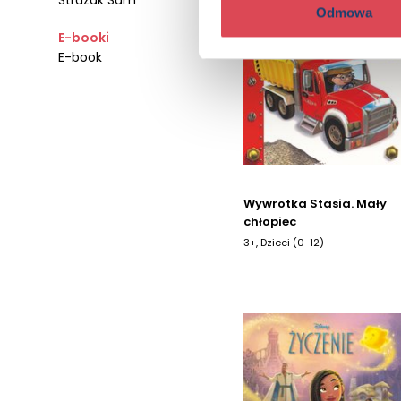
Strażak Sam
Odmowa
E-booki
E-book
Wywrotka Stasia. Mały
chłopiec
3+, Dzieci (0-12)