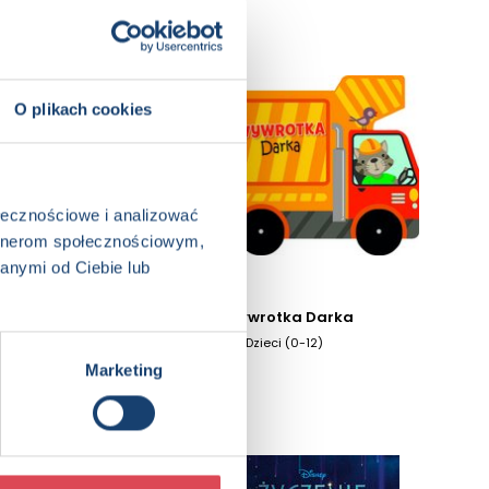
O plikach cookies
ołecznościowe i analizować
artnerom społecznościowym,
anymi od Ciebie lub
Wysportowane
Wywrotka Darka
dinozaury. Kolorowanka
3+, Dzieci (0-12)
wodna
Marketing
3+, Dzieci (0-12)