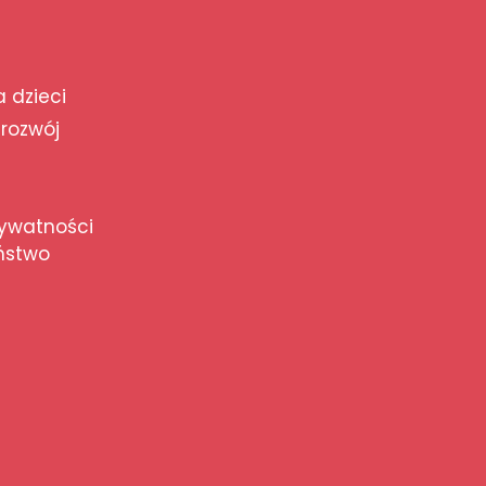
a dzieci
 rozwój
rywatności
ństwo