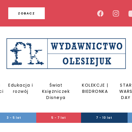
u
ZOBACZ
a
Edukacja i
Świat
KOLEKCJE |
STAR
ci
rozwój
Księżniczek
BIEDRONKA
WAR
Disneya
DAY
3 - 5 lat
5 - 7 lat
7 - 10 lat