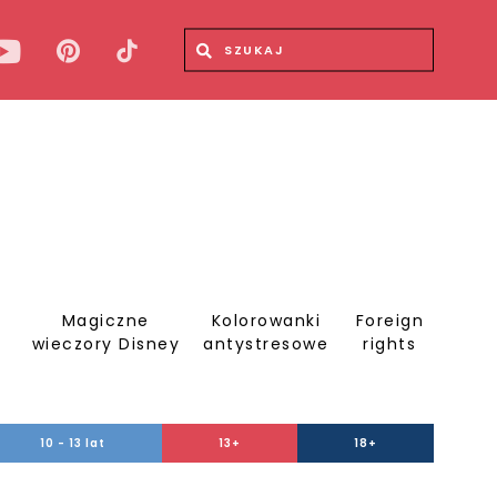
Wyszukiwana fraza
Wyszukaj
Magiczne
Kolorowanki
Foreign
S
wieczory Disney
antystresowe
rights
10 - 13 lat
13+
18+