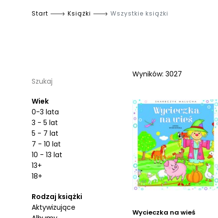
Start
Książki
Wszystkie książki
Wyników: 3027
Szukaj
Wiek
0-3 lata
3 - 5 lat
5 - 7 lat
7 - 10 lat
10 - 13 lat
13+
18+
Rodzaj książki
Aktywizujące
Wycieczka na wieś