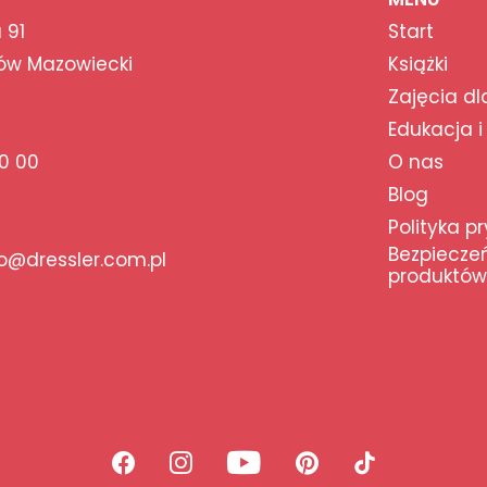
 91
Start
ów Mazowiecki
Książki
Zajęcia dl
Edukacja i
0 00
O nas
Blog
Polityka p
Bezpiecze
@dressler.com.pl
produktów