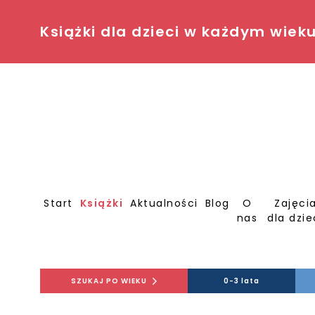
Książki dla dzieci w każdym wiek
Start
Książki
Aktualności
Blog
O
Zajęci
nas
dla dzie
SZUKAJ PO WIEKU
0-3 lata