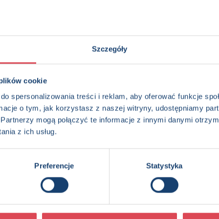
Szczegóły
 plików cookie
do spersonalizowania treści i reklam, aby oferować funkcje sp
ormacje o tym, jak korzystasz z naszej witryny, udostępniamy p
Partnerzy mogą połączyć te informacje z innymi danymi otrzym
nia z ich usług.
Wyprawy maluchów. W
Wyrazy. Pisz, wycieraj i
lesie
pisz od nowa!
3+, Dzieci (0-12)
5+, Dzieci (0-12)
Preferencje
Statystyka