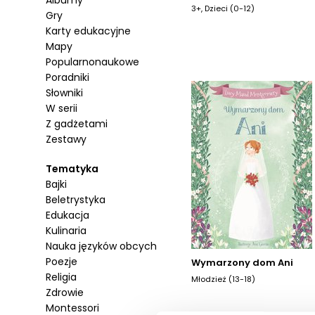
Albumy
3+, Dzieci (0-12)
Gry
Karty edukacyjne
Mapy
Popularnonaukowe
Poradniki
Słowniki
W serii
Z gadżetami
Zestawy
Tematyka
Bajki
Beletrystyka
Edukacja
Kulinaria
Nauka języków obcych
Poezje
Wymarzony dom Ani
Religia
Młodzież (13-18)
Zdrowie
Montessori