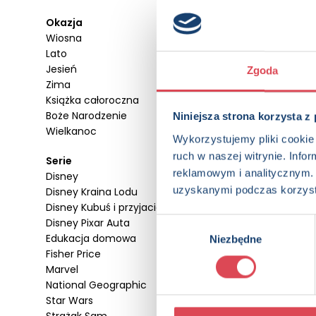
Okazja
Wiosna
Lato
Jesień
Zgoda
Zima
Książka całoroczna
Boże Narodzenie
Niniejsza strona korzysta z
Wielkanoc
Wykorzystujemy pliki cookie 
ruch w naszej witrynie. Inf
Serie
reklamowym i analitycznym. 
Disney
uzyskanymi podczas korzysta
Disney Kraina Lodu
Wyprawy maluchów. Na
Disney Kubuś i przyjaciele
wsi
Disney Pixar Auta
Wybór
3+, Dzieci (0-12)
Edukacja domowa
Niezbędne
zgody
Fisher Price
Marvel
National Geographic
Star Wars