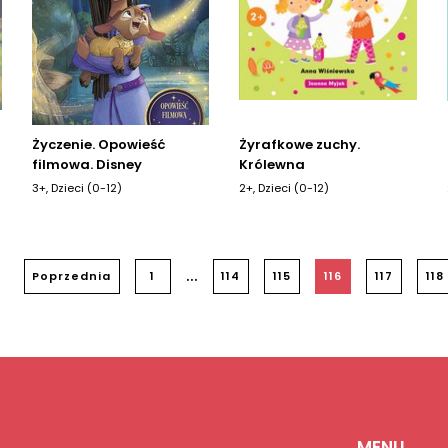
Życzenie. Opowieść
Żyrafkowe zuchy.
filmowa. Disney
Królewna
3+, Dzieci (0-12)
2+, Dzieci (0-12)
...
Poprzednia
1
114
115
116
117
118
MENU