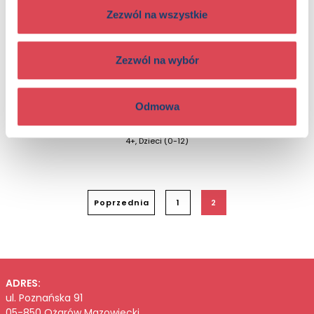
Zezwól na wszystkie
Zezwól na wybór
Odmowa
Zrób to sam. Wielkanocne ozdoby i dekoracje
4+, Dzieci (0-12)
Poprzednia
1
2
ADRES:
ul. Poznańska 91
05-850 Ożarów Mazowiecki