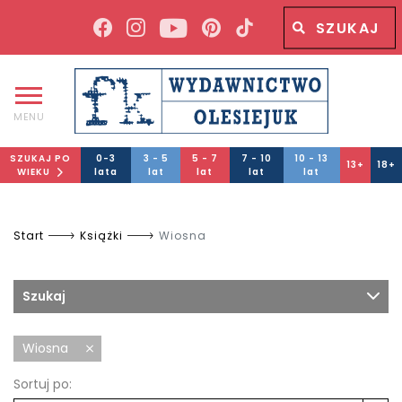
Wyszukiwana fraza
Wyszukaj
MENU
SZUKAJ PO
0-3
3 - 5
5 - 7
7 - 10
10 - 13
13+
18+
WIEKU
lata
lat
lat
lat
lat
Start
Książki
Wiosna
Szukaj
Wiosna
Sortuj po: