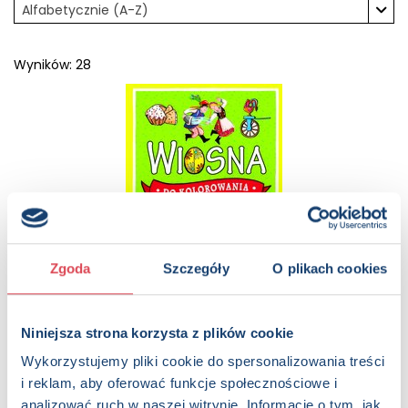
Alfabetycznie (A-Z)
Wyników: 28
Zgoda
Szczegóły
O plikach cookies
Wiosna do kolorowania. Z kredkami poznajemy wiosenne
Niniejsza strona korzysta z plików cookie
zwyczaje
5+, Dzieci (0-12)
Wykorzystujemy pliki cookie do spersonalizowania treści
i reklam, aby oferować funkcje społecznościowe i
analizować ruch w naszej witrynie. Informacje o tym, jak