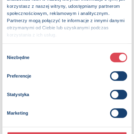
korzystasz z naszej witryny, udostępniamy partnerom
społecznościowym, reklamowym i analitycznym.
Partnerzy mogą połączyć te informacje z innymi danymi
otrzymanymi od Ciebie lub uzyskanymi podczas
korzystania z ich usług.
Wybór
Niezbędne
zgody
Preferencje
Wiosna do kolorowania. Z kredkami poznajemy wiosenne
zwyczaje
5+, Dzieci (0-12)
Statystyka
Marketing