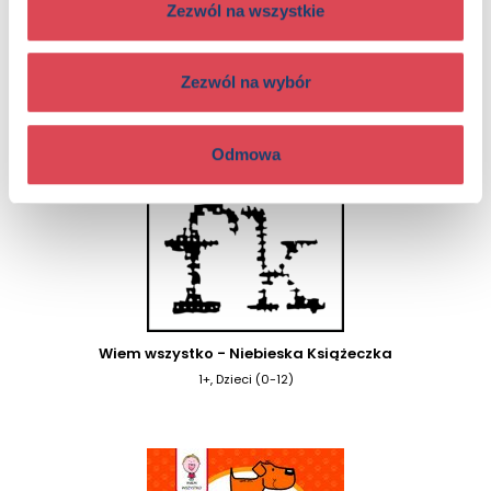
Zezwól na wszystkie
Zezwól na wybór
Wiem wszystko - Fioletowa Książeczka
1+, Dzieci (0-12)
Odmowa
Wiem wszystko - Niebieska Książeczka
1+, Dzieci (0-12)