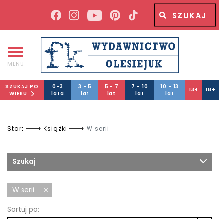
Wyszukiwana fraza
Wyszukaj
MENU
SZUKAJ PO
0-3
3 - 5
5 - 7
7 - 10
10 - 13
13+
18+
WIEKU
lata
lat
lat
lat
lat
Start
Książki
W serii
Szukaj
W serii
Sortuj po: