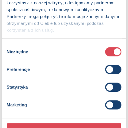
korzystasz z naszej witryny, udostępniamy partnerom
zadaniami
społecznościowym, reklamowym i analitycznym.
3+, Dzieci (0-12)
Partnerzy mogą połączyć te informacje z innymi danymi
otrzymanymi od Ciebie lub uzyskanymi podczas
korzystania z ich usług.
Wybór
Niezbędne
zgody
Preferencje
Wiem wszystko - Czerwona Książeczka
Statystyka
1+, Dzieci (0-12)
Marketing