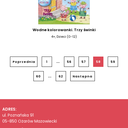
Wodne kolorowanki. Trzy świnki
4+, Dzieci (0-12)
...
Poprzednia
1
56
57
58
59
...
60
62
Następna
ADRES:
ul. Poznańska 91
05-850 Ożarów Mazowiecki