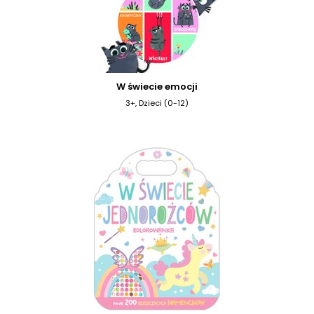
W świecie emocji
3+, Dzieci (0-12)