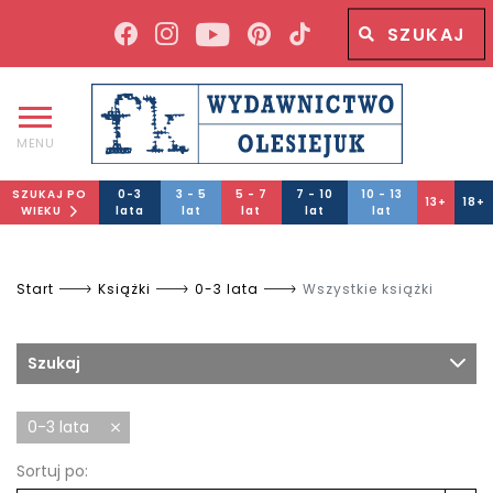
Wyszukiwana fraza
Wyszukaj
MENU
SZUKAJ PO
0-3
3 - 5
5 - 7
7 - 10
10 - 13
13+
18+
WIEKU
lata
lat
lat
lat
lat
Start
Książki
0-3 lata
Wszystkie książki
Szukaj
0-3 lata
Sortuj po: