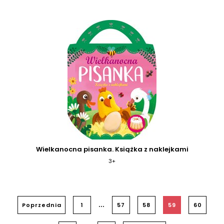
Wielkanocna pisanka. Książka z naklejkami
3+
...
Poprzednia
1
57
58
59
60