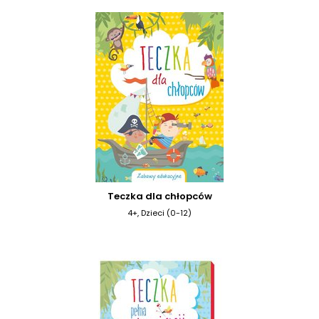
Teczka dla chłopców
4+, Dzieci (0-12)