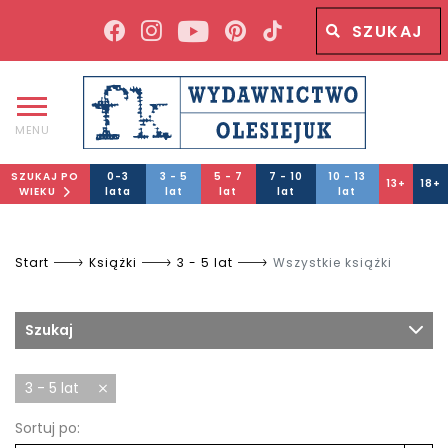
Wyszukiwana fraza
Wyszukaj
MENU
SZUKAJ PO
0-3
3 - 5
5 - 7
7 - 10
10 - 13
13+
18+
WIEKU
lata
lat
lat
lat
lat
Start
Książki
3 - 5 lat
Wszystkie książki
Szukaj
3 - 5 lat
Sortuj po: