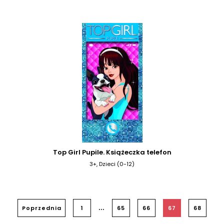
Top Girl Pupile. Książeczka telefon
3+, Dzieci (0-12)
...
Poprzednia
1
65
66
67
68