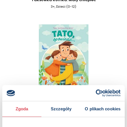
3+, Dzieci (0-12)
Tato, opowiedz... Tato. kocham Cię za to!
3+, Dzieci (0-12)
Zgoda
Szczegóły
O plikach cookies