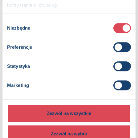
4+, Dzieci (0-12)
korzystania z ich usług.
Wybór
Niezbędne
zgody
Preferencje
Statystyka
Alicja w Krainie Czarów. Moje bajeczki. Rozkładanki
4+, Dzieci (0-12)
Marketing
Zezwól na wszystkie
Zezwól na wybór