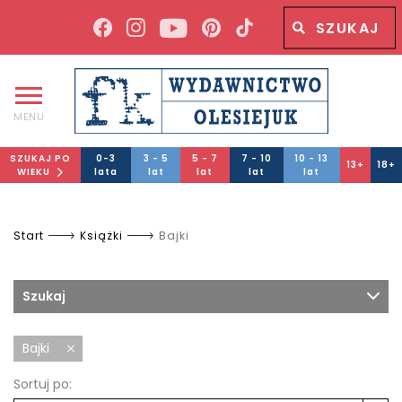
Wyszukiwana fraza
Wyszukaj
MENU
SZUKAJ PO
0-3
3 - 5
5 - 7
7 - 10
10 - 13
13+
18+
WIEKU
lata
lat
lat
lat
lat
Start
Książki
Bajki
Szukaj
Bajki
Sortuj po: