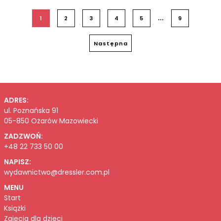
...
1
2
3
4
5
9
Następna
ADRES:
ul. Poznańska 91
05-850 Ożarów Mazowiecki
ZADZWOŃ:
+48 22 733 50 00
NAPISZ:
wydawnictwo@dressler.com.pl
MENU
Start
Książki
Zajęcia dla dzieci