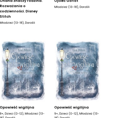
Ohana znaczy rodzina.
Ojciec Goriot
Rozważania o
Młodzież (13-18), Dorośli
codzienności. Disney
Stitch
Młodzież (13-18), Dorośli
Opowieść wigilijna
Opowieść wigilijna
9+, Dzieci (0-12), Młodzież (13-
9+, Dzieci (0-12), Młodzież (13-
18), Dorośli
18), Dorośli