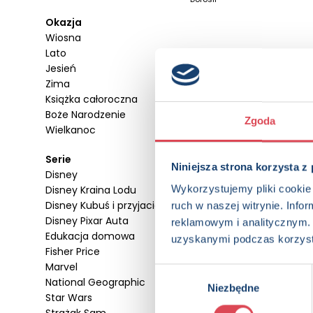
Okazja
Wiosna
Lato
Jesień
Zima
Książka całoroczna
Boże Narodzenie
Zgoda
Wielkanoc
Serie
Niniejsza strona korzysta z
Disney
Wykorzystujemy pliki cookie 
Disney Kraina Lodu
Disney Kubuś i przyjaciele
ruch w naszej witrynie. Inf
Disney Pixar Auta
reklamowym i analitycznym. 
Opowieść wigilijna
Edukacja domowa
(wydanie pocketowe)
uzyskanymi podczas korzysta
Fisher Price
9+, Dzieci (0-12), Młodzież (13-
Marvel
18), Dorośli
Wybór
National Geographic
Niezbędne
zgody
Star Wars