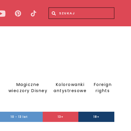
Wyszukiwana fraza
Wyszukaj
Magiczne
Kolorowanki
Foreign
S
wieczory Disney
antystresowe
rights
10 - 13 lat
13+
18+