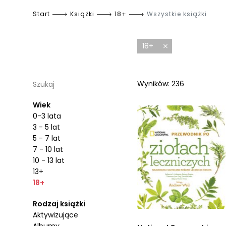
Start
Książki
18+
Wszystkie książki
18+
Wyników: 236
Szukaj
Wiek
0-3 lata
3 - 5 lat
5 - 7 lat
7 - 10 lat
10 - 13 lat
13+
18+
Rodzaj książki
Aktywizujące