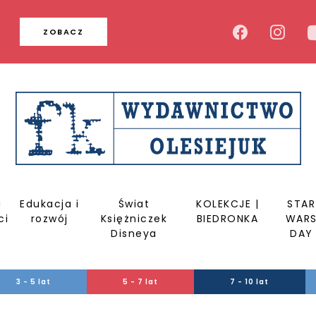
u
ZOBACZ
a
Edukacja i
Świat
KOLEKCJE |
STAR
ci
rozwój
Księżniczek
BIEDRONKA
WAR
Disneya
DAY
3 - 5 lat
5 - 7 lat
7 - 10 lat