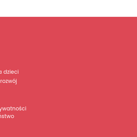
a dzieci
 rozwój
rywatności
ństwo