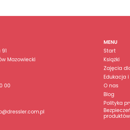
MENU
 91
Start
ów Mazowiecki
Książki
Zajęcia dl
Edukacja i
0 00
O nas
Blog
Polityka p
Bezpiecze
@dressler.com.pl
produktów