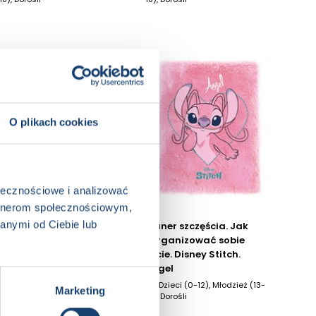
O plikach cookies
ołecznościowe i analizować
artnerom społecznościowym,
anymi od Ciebie lub
Planer szczęścia. Jak
Planer szczęścia. Jak
zorganizować sobie
zorganizować sobie
życie. Disney Stitch
życie. Disney Stitch.
Angel
8+, Dzieci (0-12), Młodzież (13-
18), Dorośli
8+, Dzieci (0-12), Młodzież (13-
Marketing
18), Dorośli