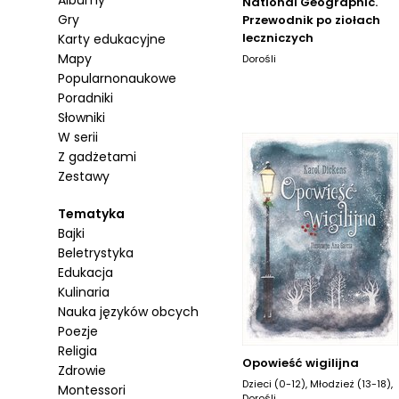
Albumy
National Geographic.
Gry
Przewodnik po ziołach
leczniczych
Karty edukacyjne
Mapy
Dorośli
Popularnonaukowe
Poradniki
Słowniki
W serii
Z gadżetami
Zestawy
Tematyka
Bajki
Beletrystyka
Edukacja
Kulinaria
Nauka języków obcych
Poezje
Religia
Opowieść wigilijna
Zdrowie
Dzieci (0-12), Młodzież (13-18),
Montessori
Dorośli