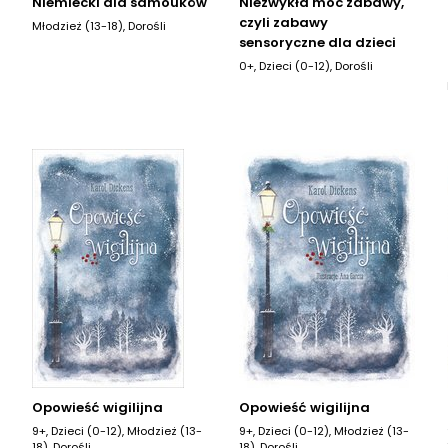
Niemiecki dla samouków
Niezwykła moc zabawy,
czyli zabawy
Młodzież (13-18), Dorośli
sensoryczne dla dzieci
0+, Dzieci (0-12), Dorośli
Opowieść wigilijna
Opowieść wigilijna
9+, Dzieci (0-12), Młodzież (13-
9+, Dzieci (0-12), Młodzież (13-
18), Dorośli
18), Dorośli