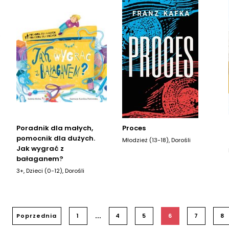
Poradnik dla małych,
Proces
pomocnik dla dużych.
Młodzież (13-18), Dorośli
Jak wygrać z
bałaganem?
3+, Dzieci (0-12), Dorośli
...
Poprzednia
1
4
5
6
7
8