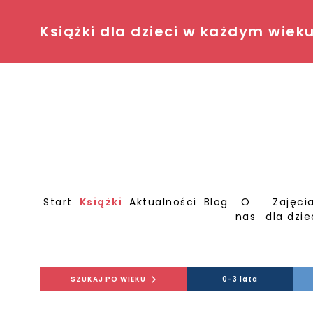
Książki dla dzieci w każdym wiek
Start
Książki
Aktualności
Blog
O
Zajęci
nas
dla dzie
SZUKAJ PO WIEKU
0-3 lata