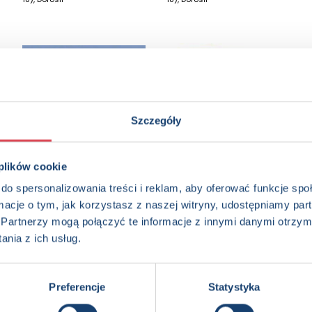
Szczegóły
 plików cookie
do spersonalizowania treści i reklam, aby oferować funkcje sp
ormacje o tym, jak korzystasz z naszej witryny, udostępniamy p
Partnerzy mogą połączyć te informacje z innymi danymi otrzym
Piękno konia
Planer szczęścia. Jak
zorganizować sobie
nia z ich usług.
Młodzież (13-18), Dorośli
życie. Disney Kubuś i
przyjaciele
8+, Dzieci (0-12), Młodzież (13-
Preferencje
Statystyka
18), Dorośli