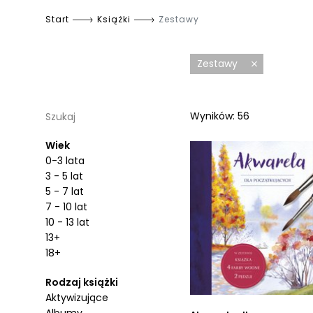
Start
Książki
Zestawy
Zestawy
Wyników: 56
Szukaj
Wiek
0-3 lata
3 - 5 lat
5 - 7 lat
7 - 10 lat
10 - 13 lat
13+
18+
Rodzaj książki
Aktywizujące