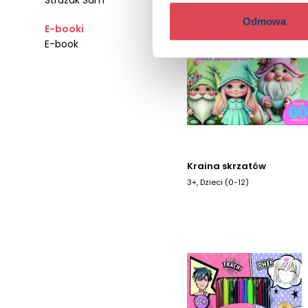
Strażak Sam
Odmowa
E-booki
E-book
Kraina skrzatów
3+, Dzieci (0-12)