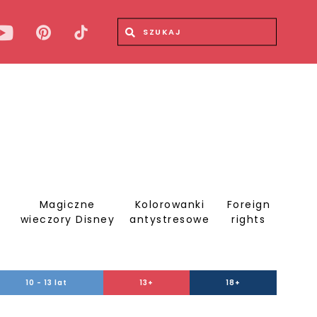
Wyszukiwana fraza
Wyszukaj
Magiczne
Kolorowanki
Foreign
S
wieczory Disney
antystresowe
rights
10 - 13 lat
13+
18+