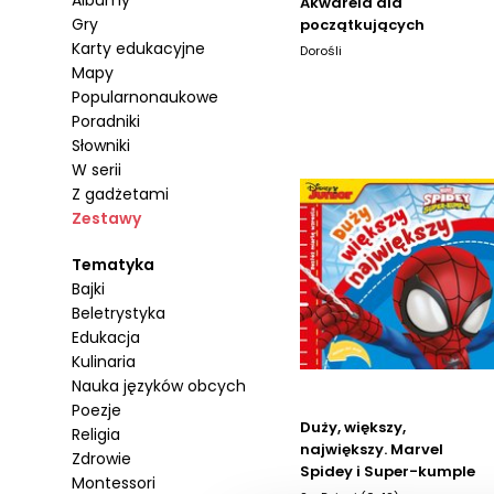
Albumy
Akwarela dla
Gry
początkujących
Karty edukacyjne
Dorośli
Mapy
Popularnonaukowe
Poradniki
Słowniki
W serii
Z gadżetami
Zestawy
Tematyka
Bajki
Beletrystyka
Edukacja
Kulinaria
Nauka języków obcych
Poezje
Duży, większy,
Religia
największy. Marvel
Zdrowie
Spidey i Super-kumple
Montessori