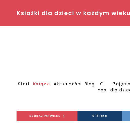
Książki dla dzieci w każdym wiek
Start
Książki
Aktualności
Blog
O
Zajęci
nas
dla dzie
SZUKAJ PO WIEKU
0-3 lata