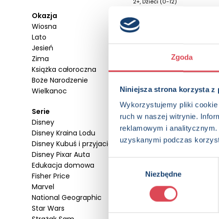
2+, Dzieci (0-12)
Okazja
Wiosna
Lato
Jesień
Zgoda
Zima
Książka całoroczna
Boże Narodzenie
Niniejsza strona korzysta z
Wielkanoc
Wykorzystujemy pliki cookie 
Serie
ruch w naszej witrynie. Inf
Disney
reklamowym i analitycznym. 
Disney Kraina Lodu
uzyskanymi podczas korzysta
Disney Kubuś i przyjaciele
Disney Pixar Auta
Kolorowanka Wesołe
Wybór
Edukacja domowa
obrazki. Na wsi
Niezbędne
zgody
Fisher Price
3+, Dzieci (0-12)
Marvel
National Geographic
Star Wars