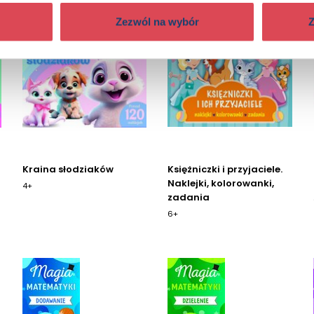
Zezwól na wybór
Z
Kraina słodziaków
Księżniczki i przyjaciele.
Naklejki, kolorowanki,
4+
zadania
6+