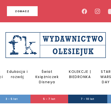
u
ZOBACZ
a
Edukacja i
Świat
KOLEKCJE |
STAR
ci
rozwój
Księżniczek
BIEDRONKA
WAR
Disneya
DAY
3 - 5 lat
5 - 7 lat
7 - 10 lat