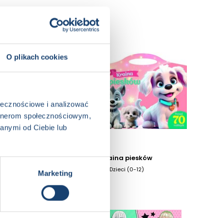
O plikach cookies
ołecznościowe i analizować
artnerom społecznościowym,
anymi od Ciebie lub
Kraina księżniczek
Kraina piesków
3+, Dzieci (0-12)
3+, Dzieci (0-12)
Marketing