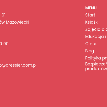
MENU
 91
Start
ów Mazowiecki
Książki
Zajęcia dl
Edukacja i
0 00
O nas
Blog
Polityka p
Bezpiecze
@dressler.com.pl
produktów