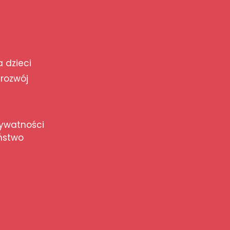
a dzieci
 rozwój
rywatności
ństwo