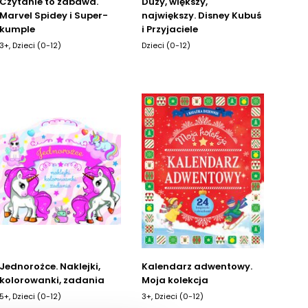
Czytanie to zabawa.
Duży, większy,
Marvel Spidey i Super-
największy. Disney Kubuś
kumple
i Przyjaciele
3+, Dzieci (0-12)
Dzieci (0-12)
Jednorożce. Naklejki,
Kalendarz adwentowy.
kolorowanki, zadania
Moja kolekcja
5+, Dzieci (0-12)
3+, Dzieci (0-12)