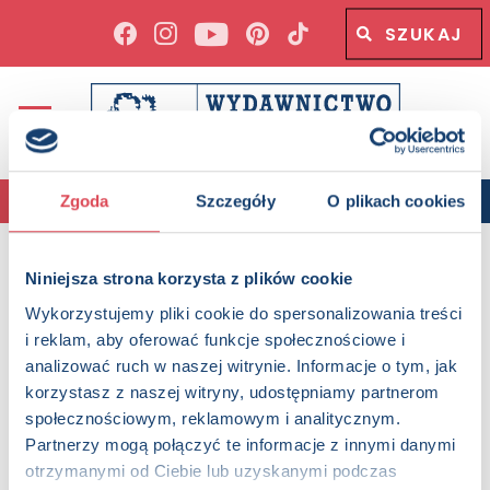
Wyszukiwana fraza
Wyszukaj
MENU
SZUKAJ PO
0-3
3 - 5
5 - 7
7 - 10
10 - 13
Zgoda
Szczegóły
O plikach cookies
13+
18+
WIEKU
lata
lat
lat
lat
lat
Niniejsza strona korzysta z plików cookie
Start
Książki
Zdrowie
Wykorzystujemy pliki cookie do spersonalizowania treści
i reklam, aby oferować funkcje społecznościowe i
Szukaj
analizować ruch w naszej witrynie. Informacje o tym, jak
korzystasz z naszej witryny, udostępniamy partnerom
społecznościowym, reklamowym i analitycznym.
Zdrowie
Partnerzy mogą połączyć te informacje z innymi danymi
Sortuj po:
otrzymanymi od Ciebie lub uzyskanymi podczas