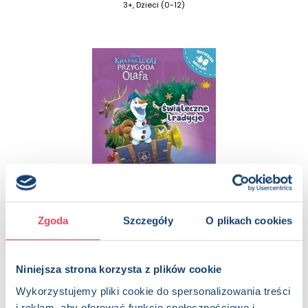
3+, Dzieci (0-12)
Zgoda
Szczegóły
O plikach cookies
Czytanki naklejanki. Świąteczne tradycje. Disney Kraina
Lodu Przygoda Olafa
3+, Dzieci (0-12)
Niniejsza strona korzysta z plików cookie
Wykorzystujemy pliki cookie do spersonalizowania treści
i reklam, aby oferować funkcje społecznościowe i