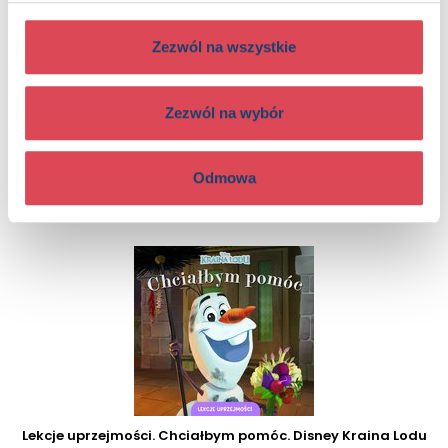
Zezwól na wszystkie
Zezwól na wybór
Kraina Lodu, jakiej nie znasz! Znajdź tę moc. Antologia
opowiadań. Disney
Odmowa
5+, Dzieci (0-12)
Lekcje uprzejmości. Chciałbym pomóc. Disney Kraina Lodu