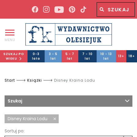
Wyszukiwana fraza
Wyszukaj
MENU
SZUKAJ PO
0-3
3 - 5
5 - 7
7 - 10
10 - 13
13+
18+
WIEKU
lata
lat
lat
lat
lat
Start
Książki
Disney Kraina Lodu
Szukaj
Disney Kraina Lodu
Sortuj po: