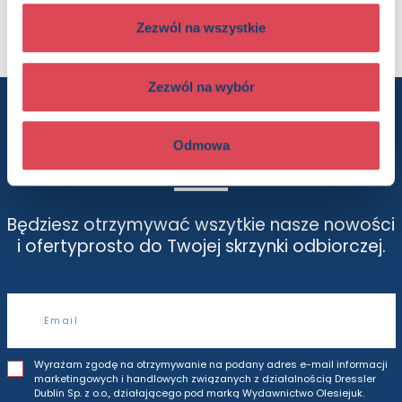
Seria:
1, 2, 3, czytasz ty!
Zezwól na wszystkie
Zezwól na wybór
Chcesz wiedzieć więcej? Zapisz się
Odmowa
do newslettera
Będziesz otrzymywać wszytkie nasze nowości
i oferty
prosto do Twojej skrzynki odbiorczej.
Adres e-mail
Wyrażam zgodę na otrzymywanie na podany adres e-mail informacji
marketingowych i handlowych związanych z działalnością Dressler
Dublin Sp. z o.o., działającego pod marką Wydawnictwo Olesiejuk.