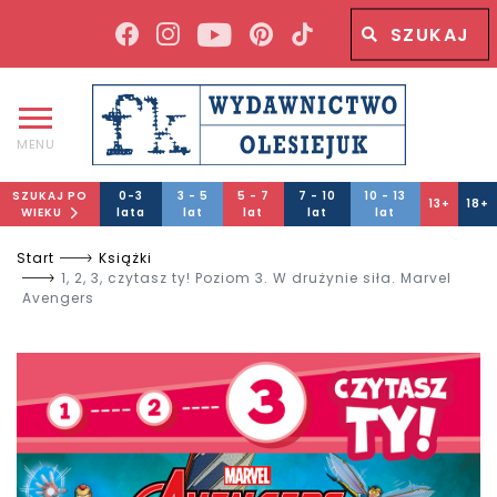
Wyszukiwana fraza
Wyszukaj
MENU
SZUKAJ PO
0-3
3 - 5
5 - 7
7 - 10
10 - 13
13+
18+
WIEKU
lata
lat
lat
lat
lat
Start
Książki
1, 2, 3, czytasz ty! Poziom 3. W drużynie siła. Marvel
Avengers