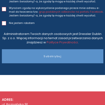
Jestem świadomy/-a, że zgodę tę mogę w każdej chwili wycofać.
Wyrażam zgodę na wykorzystanie podanego przeze mnie adresu e-
mail do tworzenia tzw.
grup podobnych odbiorców na portalu Facebook
.
Jestem świadomy/-a, że zgodę tę mogę w każdej chwili wycofać.
Nie jestem robotem
Administratorem Twoich danych osobowych jest Dressler Dublin
Sp. z o.o. Więcej informacji na temat zasad przetwarzania danych
znajdziesz w
Polityce Prywatności
.
Subskrybuj
ADRES:
ul. Poznańska 91