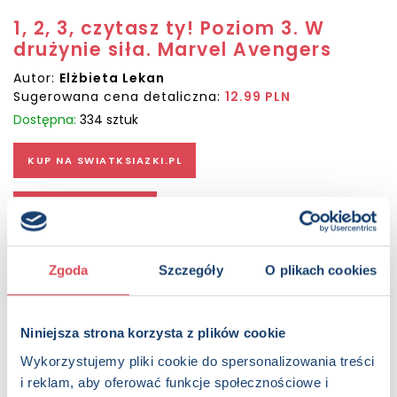
1, 2, 3, czytasz ty! Poziom 3. W
drużynie siła. Marvel Avengers
Autor:
Elżbieta Lekan
Sugerowana cena detaliczna:
12.99 PLN
Dostępna:
334 sztuk
KUP NA SWIATKSIAZKI.PL
KUP NA KSIAZKI.PL
OPIS
Zgoda
Szczegóły
O plikach cookies
Przyjazna dzieciom z dysleksją seria „Raz, dwa, trzy, czytasz
ty!” to trzystopniowy program edukacyjny wspierający
naukę czytania od prostych sylab otwartych po
Niniejsza strona korzysta z plików cookie
skomplikowane wyrazy. W środku znajdują się zadania
sprawdzające poziom rozumienia tekstu oraz naklejki z
Wykorzystujemy pliki cookie do spersonalizowania treści
bajkowymi bohaterami. Każda czytanka opowiada o
i reklam, aby oferować funkcje społecznościowe i