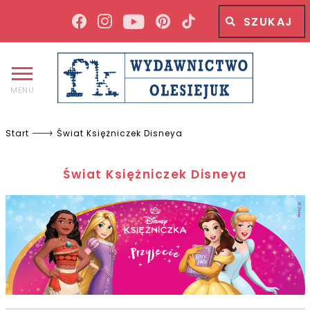
Wyszukiwana fraza
Wyszukaj
MENU
Start
Świat Księżniczek Disneya
Świat Księżniczek Disneya