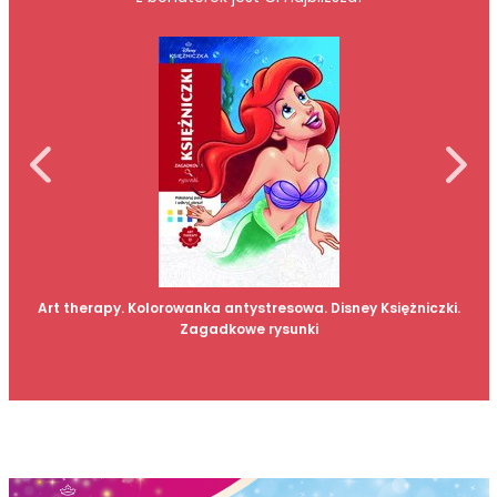
Art therapy. Kolorowanka antystresowa. Disney Księżniczki.
Zagadkowe rysunki