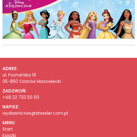
ADRES:
ul. Poznańska 91
05-850 Ożarów Mazowiecki
ZADZWOŃ:
+48 22 733 50 00
NAPISZ:
wydawnictwo@dressler.com.pl
MENU
Start
Książki