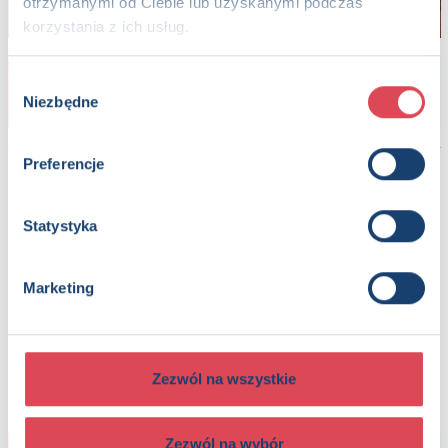
otrzymanymi od Ciebie lub uzyskanymi podczas
korzystania z ich usług.
Wybór
Niezbędne
zgody
Preferencje
Zaproszenia i podziękowania
Statystyka
Marketing
Zezwól na wszystkie
Zezwól na wybór