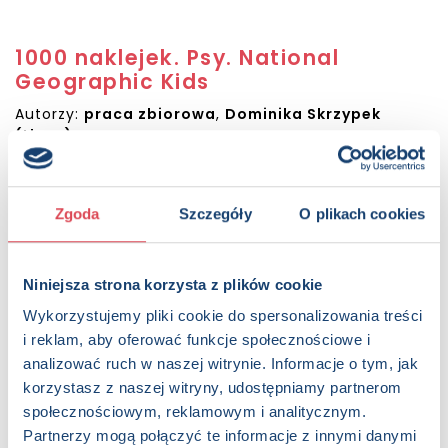
1000 naklejek. Psy. National
Geographic Kids
Autorzy:
praca zbiorowa
,
Dominika Skrzypek
(tłum.)
Sugerowana cena detaliczna:
24.99 PLN
Dostępna:
650 sztuk
Zgoda
Szczegóły
O plikach cookies
KUP NA SWIATKSIAZKI.PL
KUP NA KSIAZKI.PL
Niniejsza strona korzysta z plików cookie
Wykorzystujemy pliki cookie do spersonalizowania treści
i reklam, aby oferować funkcje społecznościowe i
OPIS
analizować ruch w naszej witrynie. Informacje o tym, jak
W tych niezwykłych książkach z logo National Geographic
korzystasz z naszej witryny, udostępniamy partnerom
Kids dzieci znajdą: 1000 niesamowitych kolorowych naklejek,
społecznościowym, reklamowym i analitycznym.
wciągające zadania, ćwiczenia rozwijające twórcze
myślenie i mnóstwo inspirujących informacji. A do tego
Partnerzy mogą połączyć te informacje z innymi danymi