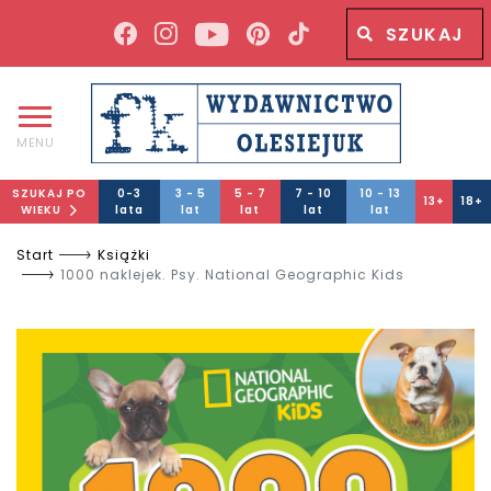
Wyszukiwana fraza
Wyszukaj
MENU
SZUKAJ PO
0-3
3 - 5
5 - 7
7 - 10
10 - 13
13+
18+
WIEKU
lata
lat
lat
lat
lat
Start
Książki
1000 naklejek. Psy. National Geographic Kids