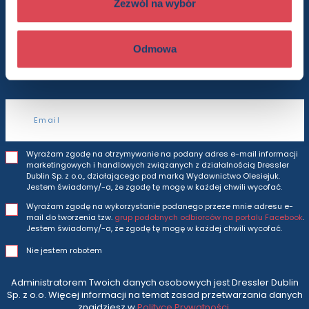
Zezwól na wybór
Będziesz otrzymywać wszytkie nasze nowości
Odmowa
i oferty
prosto do Twojej skrzynki odbiorczej.
Adres e-mail
Wyrażam zgodę na otrzymywanie na podany adres e-mail informacji
marketingowych i handlowych związanych z działalnością Dressler
Dublin Sp. z o.o., działającego pod marką Wydawnictwo Olesiejuk.
Jestem świadomy/-a, że zgodę tę mogę w każdej chwili wycofać.
Wyrażam zgodę na wykorzystanie podanego przeze mnie adresu e-
mail do tworzenia tzw.
grup podobnych odbiorców na portalu Facebook
.
Jestem świadomy/-a, że zgodę tę mogę w każdej chwili wycofać.
Nie jestem robotem
Administratorem Twoich danych osobowych jest Dressler Dublin
Sp. z o.o. Więcej informacji na temat zasad przetwarzania danych
znajdziesz w
Polityce Prywatności
.