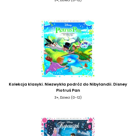
Kolekcja klasyki. Niezwykła podróż do Nibylandii. Disney
Piotruś Pan
3+, Dzieci (0-12)