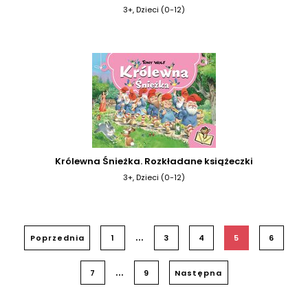
3+, Dzieci (0-12)
Królewna Śnieżka. Rozkładane książeczki
3+, Dzieci (0-12)
...
Poprzednia
1
3
4
5
6
...
7
9
Następna