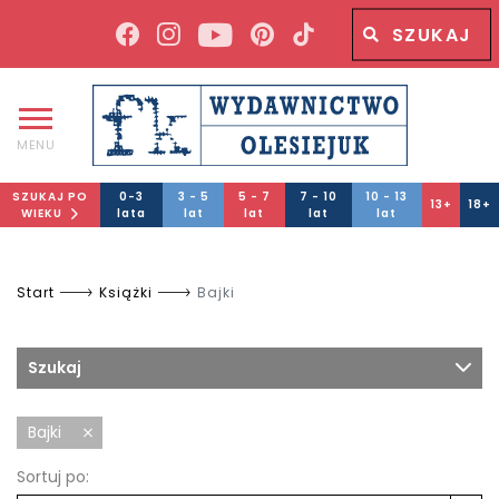
Wyszukiwana fraza
Wyszukaj
MENU
SZUKAJ PO
0-3
3 - 5
5 - 7
7 - 10
10 - 13
13+
18+
WIEKU
lata
lat
lat
lat
lat
Start
Książki
Bajki
Szukaj
Bajki
Sortuj po: