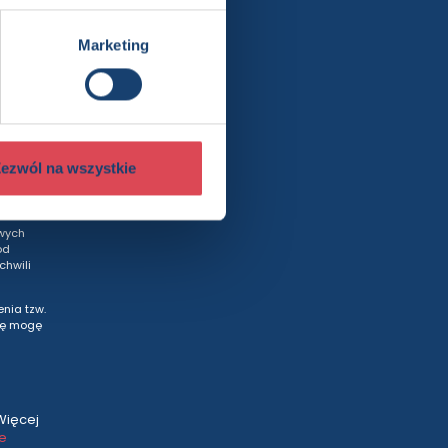
Marketing
rty
ezwól na wszystkie
wych
od
hwili
nia tzw.
tę mogę
Więcej
ce