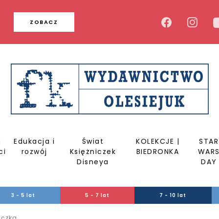
u
ZOBACZ
a
Edukacja i
Świat
KOLEKCJE |
STAR
ci
rozwój
Księżniczek
BIEDRONKA
WAR
Disneya
DAY
3 - 5 lat
5 - 7 lat
7 - 10 lat
iczka