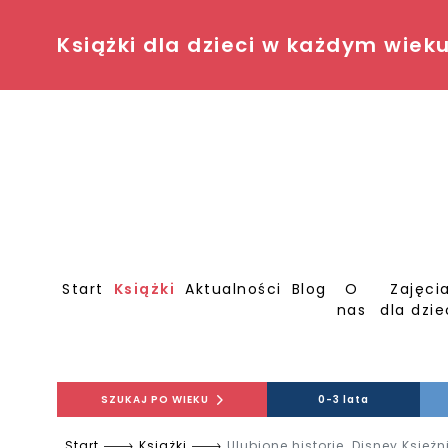
Książki dla dzieci w każdym wiek
Start
Książki
Aktualności
Blog
O
Zajęci
nas
dla dzie
SZUKAJ PO WIEKU
0-3 lata
Start
Książki
Ulubione historie. Disney Księżn