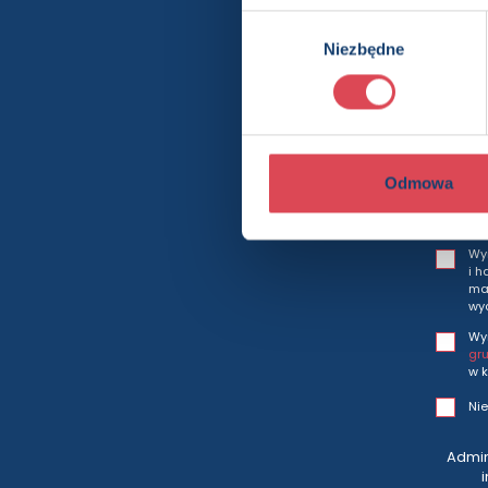
Wybór
Niezbędne
zgody
Bę
Odmowa
Wy
i h
mar
wy
Wy
gr
w k
Nie
Admin