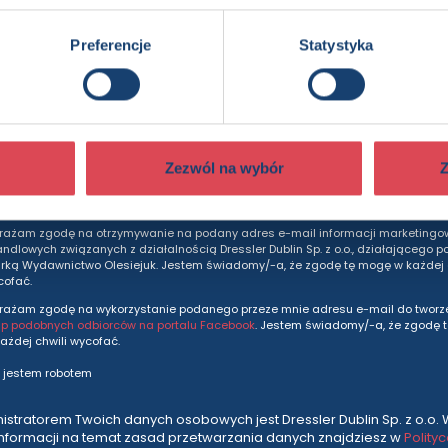
Preferencje
Statystyka
dziesz otrzymywać wszytkie nasze nowości i ofe
prosto do Twojej skrzynki odbiorczej.
Adres e-mail
Zezwól na wybór
Z
rażam zgodę na otrzymywanie na podany adres e-mail informacji marketingo
andlowych związanych z działalnością Dressler Dublin Sp. z o.o., działającego p
ką Wydawnictwo Olesiejuk. Jestem świadomy/-a, że zgodę tę mogę w każdej c
cofać.
rażam zgodę na wykorzystanie podanego przeze mnie adresu e-mail do tworze
up podobnych odbiorców na portalu Facebook
. Jestem świadomy/-a, że zgodę 
ażdej chwili wycofać.
 jestem robotem
istratorem Twoich danych osobowych jest Dressler Dublin Sp. z o.o. 
informacji na temat zasad przetwarzania danych znajdziesz w
Polity