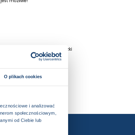
jest możliwe!
ałoroczna, Disney, Disney Księżniczki
O plikach cookies
ołecznościowe i analizować
artnerom społecznościowym,
anymi od Ciebie lub
ewslettera