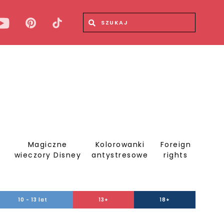
Wyszukiwana fraza
Wyszukaj
Magiczne
Kolorowanki
Foreign
S
wieczory Disney
antystresowe
rights
10 - 13 lat
13+
18+