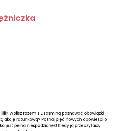
iężniczka
 lilii? Wolisz razem z Dżasminą poznawać obowiązki
lką akcję ratunkową? Poznaj pięć nowych opowieści o
a jest pełna niespodzianek! Kiedy ją przeczytasz,