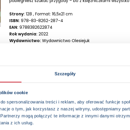
pobiegniesz szukać przygody – bo z księżniczkami wszystko 
Strony:
128 , Format: 16,5x21 cm
ISBN:
978-83-8262-287-4
EAN:
9788382622874
Rok wydania:
2022
Wydawnictwo:
Wydawnictwo Olesiejuk
Kategorie:
3+, Dzieci (0-12), Bajki, Książka w serii, Książka c
Oprawa:
oprawa broszurowa
Data wprowadzenia:
10-02-2022
Seria:
Ulubione historie
Szczegóły
 plików cookie
do spersonalizowania treści i reklam, aby oferować funkcje sp
ormacje o tym, jak korzystasz z naszej witryny, udostępniamy p
Partnerzy mogą połączyć te informacje z innymi danymi otrzym
nia z ich usług.
edzieć więcej? Zapisz się do n