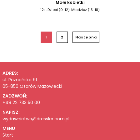
Małe kobietki
12+, Dzieci (0-12), Młodzież (13-18)
1
2
Następna
ADRES:
ul. Poznańska 91
05-850 Ożarów Mazowiecki
ZADZWOŃ:
+48 22 733 50 00
NAPISZ:
wydawnictwo@dressler.com.pl
MENU
Start