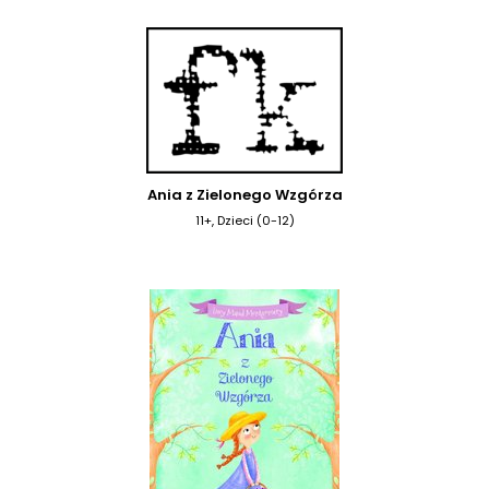
Ania z Zielonego Wzgórza
11+, Dzieci (0-12)