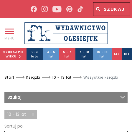
Wyszukiwana fraza
Wyszukaj
MENU
SZUKAJ PO
0-3
3 - 5
5 - 7
7 - 10
10 - 13
13+
18+
WIEKU
lata
lat
lat
lat
lat
Start
Książki
10 - 13 lat
Wszystkie książki
Szukaj
10 - 13 lat
Sortuj po: