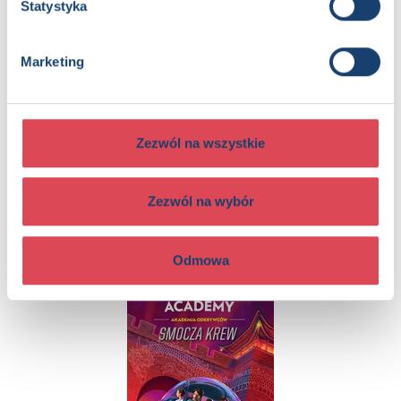
Statystyka
Marketing
Zezwól na wszystkie
Ciekawe dlaczego stalaktyty rosną w dół
Zezwól na wybór
5+, 6+, 7+, 8+, 9+, 10+, Dzieci (0-12)
Odmowa