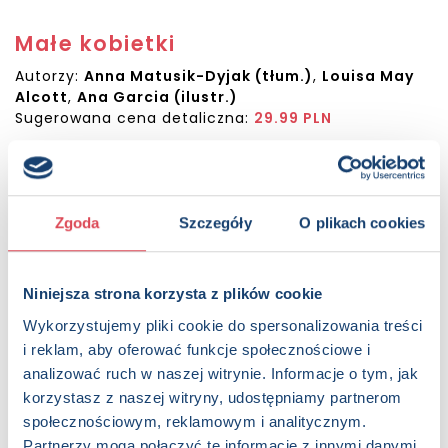
Małe kobietki
Autorzy:
Anna Matusik-Dyjak (tłum.)
,
Louisa May
Alcott
,
Ana Garcia (ilustr.)
Sugerowana cena detaliczna:
29.99 PLN
KUP NA SWIATKSIAZKI.PL
KUP NA KSIAZKI.PL
Zgoda
Szczegóły
O plikach cookies
OPIS
Niniejsza strona korzysta z plików cookie
Poznaj świat czterech sympatycznych bohaterek:
Wykorzystujemy pliki cookie do spersonalizowania treści
rozważnej Meg, żywiołowej Jo, nieśmiałej Beth i nieco
egzaltowanej Amy. Siostry, mimo tak różnych charakterów,
i reklam, aby oferować funkcje społecznościowe i
są dla siebie najlepszymi przyjaciółkami, dzielą się
analizować ruch w naszej witrynie. Informacje o tym, jak
radościami i wspierają w trudnych momentach, a swoim
korzystasz z naszej witryny, udostępniamy partnerom
entuzjazmem zarażają innych. Ta wzruszająca, pełna ciepła
społecznościowym, reklamowym i analitycznym.
opowieść, zaliczona do klasyki literatury, zachwyca kolejne
Partnerzy mogą połączyć te informacje z innymi danymi