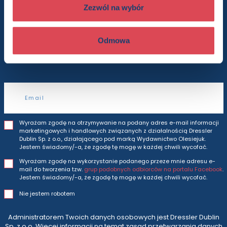
do newslettera
Zezwól na wybór
Odmowa
Będziesz otrzymywać wszytkie nasze nowości
i oferty
prosto do Twojej skrzynki odbiorczej.
Adres e-mail
Wyrażam zgodę na otrzymywanie na podany adres e-mail informacji
marketingowych i handlowych związanych z działalnością Dressler
Dublin Sp. z o.o., działającego pod marką Wydawnictwo Olesiejuk.
Jestem świadomy/-a, że zgodę tę mogę w każdej chwili wycofać.
Wyrażam zgodę na wykorzystanie podanego przeze mnie adresu e-
mail do tworzenia tzw.
grup podobnych odbiorców na portalu Facebook
.
Jestem świadomy/-a, że zgodę tę mogę w każdej chwili wycofać.
Nie jestem robotem
Administratorem Twoich danych osobowych jest Dressler Dublin
Sp. z o.o. Więcej informacji na temat zasad przetwarzania danych