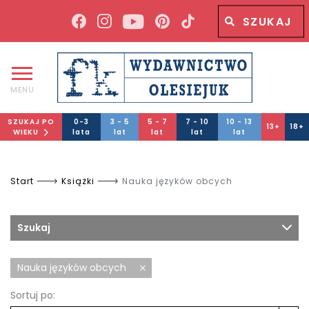
Wyszukiwana fraza
Wyszukaj
MENU
SZUKAJ PO
0-3
3 - 5
5 - 7
7 - 10
10 - 13
13+
18+
WIEKU
lata
lat
lat
lat
lat
Start
Książki
Nauka języków obcych
Szukaj
Nauka języków obcych
Sortuj po: