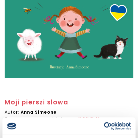
Moji pierszi slowa
Autor:
Anna Simeone
Sugerowana cena detaliczna:
9.99 PLN
Dostępna:
246 sztuk