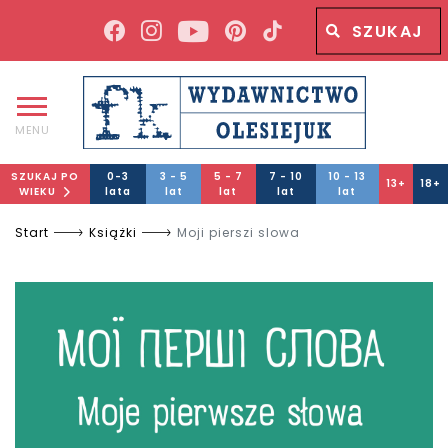
Wyszukiwana fraza
Wyszukaj
MENU
SZUKAJ PO
0-3
3 - 5
5 - 7
7 - 10
10 - 13
13+
18+
WIEKU
lata
lat
lat
lat
lat
Start
Książki
Moji pierszi slowa