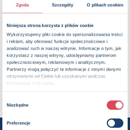
KUP NA SWIATKSIAZKI.PL
Zgoda
Szczegóły
O plikach cookies
KUP NA KSIAZKI.PL
Niniejsza strona korzysta z plików cookie
Wykorzystujemy pliki cookie do spersonalizowania treści
Strony:
48 , Format: 20x20 cm
i reklam, aby oferować funkcje społecznościowe i
ISBN:
978-83-8262-803-6
analizować ruch w naszej witrynie. Informacje o tym, jak
EAN:
9788382628036
korzystasz z naszej witryny, udostępniamy partnerom
Rok wydania:
2022
społecznościowym, reklamowym i analitycznym.
Wydawnictwo:
Wydawnictwo Olesiejuk
Partnerzy mogą połączyć te informacje z innymi danymi
Kategorie:
1+, Dzieci (0-12), Edukacja, Nauka języków
otrzymanymi od Ciebie lub uzyskanymi podczas
obcych, Słownik, Książka całoroczna
korzystania z ich usług.
Oprawa:
oprawa broszurowa
Data wprowadzenia:
16-03-2022
Seria:
W języku ukraińskim
Wybór
Niezbędne
zgody
Preferencje