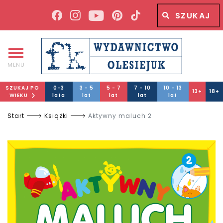
Wyszukiwana fraza
Wyszukaj
MENU
SZUKAJ PO
0-3
3 - 5
5 - 7
7 - 10
10 - 13
13+
18+
WIEKU
lata
lat
lat
lat
lat
Start
Książki
Aktywny maluch 2