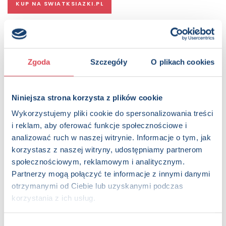
KUP NA SWIATKSIAZKI.PL
KUP NA KSIAZKI.PL
Zgoda
Szczegóły
O plikach cookies
OPIS
Seria czterech książeczek, które mają uczyć i bawić.
Zamieszczone w nich łamigłówki rozwiną aktywność
umysłową, sprawność manualną oraz wyobraźnię
Niniejsza strona korzysta z plików cookie
najmłodszych. W towarzystwie sympatycznych bohaterów,
Wykorzystujemy pliki cookie do spersonalizowania treści
w świecie pełnym intensywnych barw, będą oni pokonywać
i reklam, aby oferować funkcje społecznościowe i
labirynty, wyszukiwać różnice, rysować, kolorować,
analizować ruch w naszej witrynie. Informacje o tym, jak
identyfikować kształty, liczyć, rozwiązywać proste zagadki.
Zadania zostały ujęte w atrakcyjną dla dzieci szatę
korzystasz z naszej witryny, udostępniamy partnerom
graficzną.
społecznościowym, reklamowym i analitycznym.
Partnerzy mogą połączyć te informacje z innymi danymi
Strony:
16 , Format: 26x26 cm
otrzymanymi od Ciebie lub uzyskanymi podczas
ISBN:
978-83-8216-735-1
korzystania z ich usług.
EAN:
9788382167351
Rok wydania:
2021
Wybór