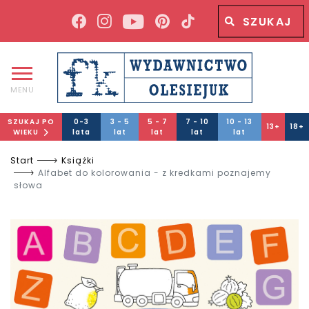
Wyszukiwana fraza
Wyszukaj
MENU
SZUKAJ PO
0-3
3 - 5
5 - 7
7 - 10
10 - 13
13+
18+
WIEKU
lata
lat
lat
lat
lat
Start
Książki
Alfabet do kolorowania - z kredkami poznajemy
słowa