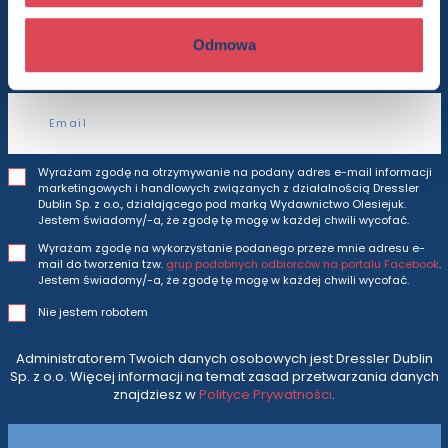
Będziesz otrzymywać wszytkie nasze nowości
i oferty
prosto do Twojej skrzynki odbiorczej.
Odmowa
Adres e-mail
Wyrażam zgodę na otrzymywanie na podany adres e-mail informacji
marketingowych i handlowych związanych z działalnością Dressler
Dublin Sp. z o.o., działającego pod marką Wydawnictwo Olesiejuk.
Jestem świadomy/-a, że zgodę tę mogę w każdej chwili wycofać.
Wyrażam zgodę na wykorzystanie podanego przeze mnie adresu e-
mail do tworzenia tzw.
grup podobnych odbiorców na portalu Facebook
.
Jestem świadomy/-a, że zgodę tę mogę w każdej chwili wycofać.
Nie jestem robotem
Administratorem Twoich danych osobowych jest Dressler Dublin
Sp. z o.o. Więcej informacji na temat zasad przetwarzania danych
znajdziesz w
Polityce Prywatności
.