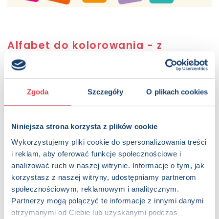
Alfabet do kolorowania - z
kredkami poznajemy słowa
Autorzy:
Anna Wiśniewska
,
Joanna Myjak (ilustr.)
Sugerowana cena detaliczna:
12.99 PLN
Zgoda
Szczegóły
O plikach cookies
Dostępna:
243 sztuk
KUP NA SWIATKSIAZKI.PL
Niniejsza strona korzysta z plików cookie
Wykorzystujemy pliki cookie do spersonalizowania treści
KUP NA KSIAZKI.PL
i reklam, aby oferować funkcje społecznościowe i
analizować ruch w naszej witrynie. Informacje o tym, jak
OPIS
korzystasz z naszej witryny, udostępniamy partnerom
Kolorując obrazki zaczynające swą nazwę na kolejną literę
społecznościowym, reklamowym i analitycznym.
polskiego alfabetu, poznasz nie tylko litery, ale też nowe
Partnerzy mogą połączyć te informacje z innymi danymi
słowa, nauczysz się je czytać oraz pisać. Pokoloruj obrazki i
otrzymanymi od Ciebie lub uzyskanymi podczas