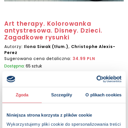
Art therapy. Kolorowanka
antystresowa. Disney. Dzieci.
Zagadkowe rysunki
Autorzy:
Ilona Siwak (tłum.)
,
Christophe Alexis-
Perez
Sugerowana cena detaliczna:
34.99 PLN
Dostępna:
65 sztuk
KUP NA SWIATKSIAZKI.PL
Zgoda
Szczegóły
O plikach cookies
KUP NA KSIAZKI.PL
OPIS
Niniejsza strona korzysta z plików cookie
Koloruj według kodu i odkrywaj tajemnice obrazów Czas na
Wykorzystujemy pliki cookie do spersonalizowania treści
nostalgiczną podróż w czasie. Ta antystresowa