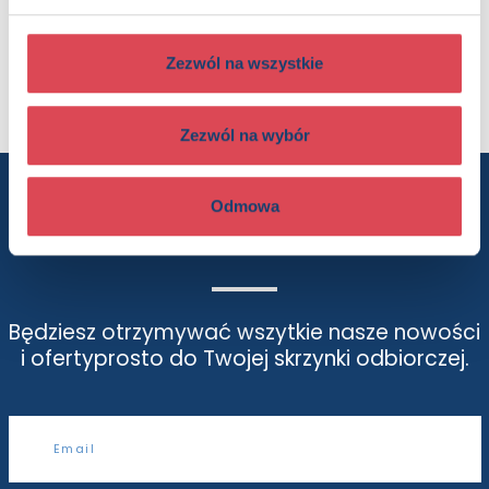
Kolorowanka, Książka w serii, Książka całoroczna, Disney
Oprawa:
oprawa broszurowa
Data wprowadzenia:
21-02-2025
Zezwól na wszystkie
Seria:
Zagadkowe rysunki
Zezwól na wybór
Odmowa
Chcesz wiedzieć więcej? Zapisz się
do newslettera
Będziesz otrzymywać wszytkie nasze nowości
i oferty
prosto do Twojej skrzynki odbiorczej.
Adres e-mail