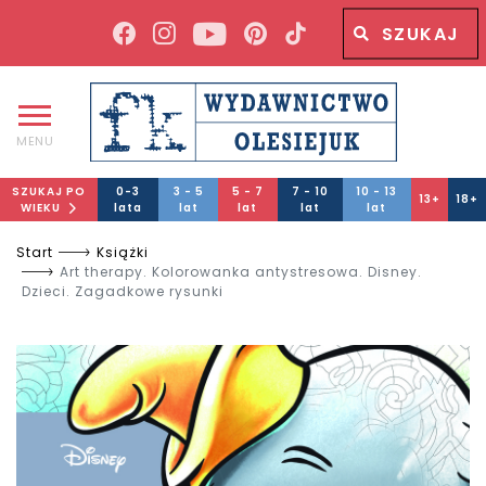
Wyszukiwana fraza
Wyszukaj
MENU
SZUKAJ PO
0-3
3 - 5
5 - 7
7 - 10
10 - 13
13+
18+
WIEKU
lata
lat
lat
lat
lat
Start
Książki
Art therapy. Kolorowanka antystresowa. Disney.
Dzieci. Zagadkowe rysunki