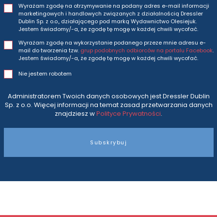
Wyrażam zgodę na otrzymywanie na podany adres e-mail informacji
marketingowych i handlowych związanych z działalnością Dressler
Dublin Sp. z o.o., działającego pod marką Wydawnictwo Olesiejuk.
Jestem świadomy/-a, że zgodę tę mogę w każdej chwili wycofać.
Wyrażam zgodę na wykorzystanie podanego przeze mnie adresu e-
mail do tworzenia tzw.
grup podobnych odbiorców na portalu Facebook
.
Jestem świadomy/-a, że zgodę tę mogę w każdej chwili wycofać.
Nie jestem robotem
Administratorem Twoich danych osobowych jest Dressler Dublin
Sp. z o.o. Więcej informacji na temat zasad przetwarzania danych
znajdziesz w
Polityce Prywatności
.
Subskrybuj