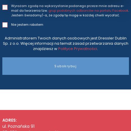
Wyrażam zgodę na wykorzystanie podanego przeze mnie adresu e-
mail do tworzenia tzw.
grup podobnych odbiorców na portalu Facebook
.
Jestem świadomy/-a, że zgodę tę mogę w każdej chwili wycofać.
Nie jestem robotem
Administratorem Twoich danych osobowych jest Dressler Dublin
Sp. z o.o. Więcej informacji na temat zasad przetwarzania danych
znajdziesz w
Polityce Prywatności
.
Subskrybuj
ADRES:
ul. Poznańska 91