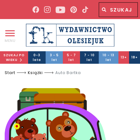
Wyszukiwana fraza
Wyszukaj
MENU
SZUKAJ PO
0-3
3 - 5
5 - 7
7 - 10
10 - 13
13+
18+
WIEKU
lata
lat
lat
lat
lat
Start
Książki
Auto Bartka