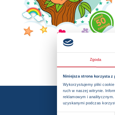
Zgoda
Niniejsza strona korzysta z
Wykorzystujemy pliki cookie 
ruch w naszej witrynie. Inf
reklamowym i analitycznym. 
Chcesz wi
uzyskanymi podczas korzysta
Wybór