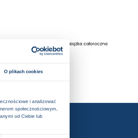
ka z naklejkami, Książka w serii, Książka całoroczna
O plikach cookies
ołecznościowe i analizować
artnerom społecznościowym,
anymi od Ciebie lub
ewslettera