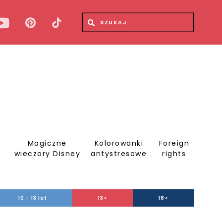
Wyszukiwana fraza
Wyszukaj
Magiczne
Kolorowanki
Foreign
S
wieczory Disney
antystresowe
rights
10 - 13 lat
13+
18+