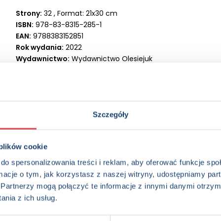
Strony:
32 , Format: 21x30 cm
ISBN:
978-83-8315-285-1
EAN:
9788383152851
Rok wydania:
2022
Wydawnictwo:
Wydawnictwo Olesiejuk
Kategorie:
3+, Dzieci (0-12), Aktywizacja, Kolorowanka, Książ
Oprawa:
oprawa broszurowa
Data wprowadzenia:
18-08-2022
Szczegóły
 plików cookie
do spersonalizowania treści i reklam, aby oferować funkcje sp
ormacje o tym, jak korzystasz z naszej witryny, udostępniamy p
Partnerzy mogą połączyć te informacje z innymi danymi otrzym
edzieć więcej? Zapisz się do n
nia z ich usług.