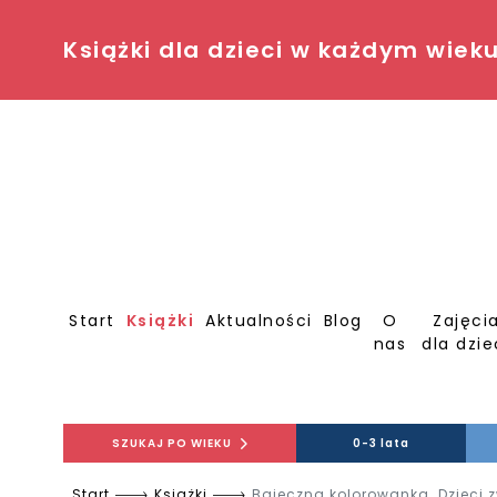
Książki dla dzieci w każdym wiek
Start
Książki
Aktualności
Blog
O
Zajęci
nas
dla dzie
SZUKAJ PO WIEKU
0-3 lata
Start
Książki
Bajeczna kolorowanka. Dzieci z