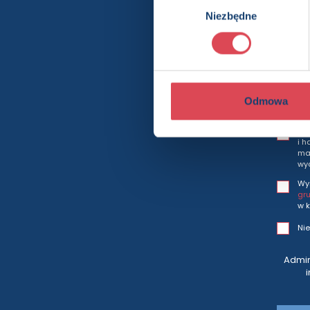
Niezbędne
zgody
Bę
Odmowa
Wy
i h
mar
wy
Wy
gr
w k
Nie
Admin