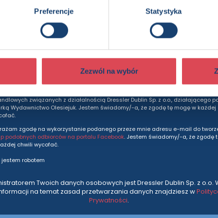
Preferencje
Statystyka
dziesz otrzymywać wszytkie nasze nowości i ofe
prosto do Twojej skrzynki odbiorczej.
Adres e-mail
Zezwól na wybór
Z
rażam zgodę na otrzymywanie na podany adres e-mail informacji marketingo
andlowych związanych z działalnością Dressler Dublin Sp. z o.o., działającego p
ką Wydawnictwo Olesiejuk. Jestem świadomy/-a, że zgodę tę mogę w każdej c
cofać.
rażam zgodę na wykorzystanie podanego przeze mnie adresu e-mail do tworze
up podobnych odbiorców na portalu Facebook
. Jestem świadomy/-a, że zgodę 
ażdej chwili wycofać.
 jestem robotem
istratorem Twoich danych osobowych jest Dressler Dublin Sp. z o.o. 
informacji na temat zasad przetwarzania danych znajdziesz w
Polity
Prywatności
.