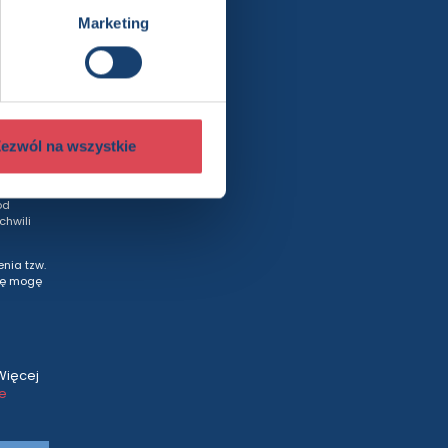
Marketing
rty
ezwól na wszystkie
wych
od
hwili
nia tzw.
tę mogę
Więcej
ce