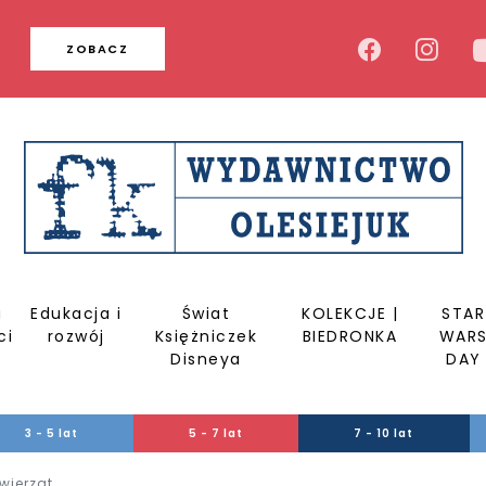
u
ZOBACZ
a
Edukacja i
Świat
KOLEKCJE |
STAR
ci
rozwój
Księżniczek
BIEDRONKA
WAR
Disneya
DAY
3 - 5 lat
5 - 7 lat
7 - 10 lat
wierząt