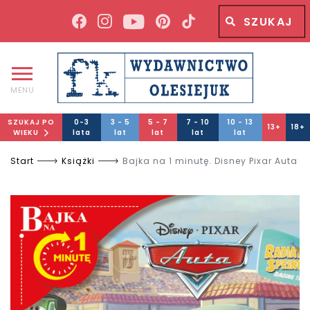
Wyszukiwana fraza
Wyszukaj
MENU
SZUKAJ PO
0-3
3 - 5
5 - 7
7 - 10
10 - 13
13+
18+
WIEKU
lata
lat
lat
lat
lat
Start
Książki
Bajka na 1 minutę. Disney Pixar Auta