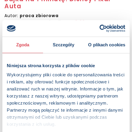
Auta
Autor:
praca zbiorowa
Sugerowana cena detaliczna:
6.99 PLN
Dostępna:
211 sztuk
KUP NA SWIATKSIAZKI.PL
Zgoda
Szczegóły
O plikach cookies
KUP NA KSIAZKI.PL
Niniejsza strona korzysta z plików cookie
Wykorzystujemy pliki cookie do spersonalizowania treści
OPIS
i reklam, aby oferować funkcje społecznościowe i
Każda książeczka z serii „Bajka na 1 minutę” zawiera krótką,
analizować ruch w naszej witrynie. Informacje o tym, jak
bogato ilustrowaną historyjkę, której bohaterami są
korzystasz z naszej witryny, udostępniamy partnerom
postacie ze znanych i lubianych animacji Disneya. Idealna
społecznościowym, reklamowym i analitycznym.
lektura – nie tylko przed snem!
Partnerzy mogą połączyć te informacje z innymi danymi
Strony:
32 , Format: 14,5x18,5 cm
otrzymanymi od Ciebie lub uzyskanymi podczas
ISBN:
978-83-68223-41-5
korzystania z ich usług.
EAN:
9788368223415