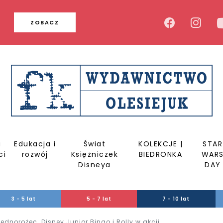
u
ZOBACZ
a
Edukacja i
Świat
KOLEKCJE |
STAR
ci
rozwój
Księżniczek
BIEDRONKA
WAR
Disneya
DAY
3 - 5 lat
5 - 7 lat
7 - 10 lat
ednorożec. Disney Junior Bingo i Rolly w akcji