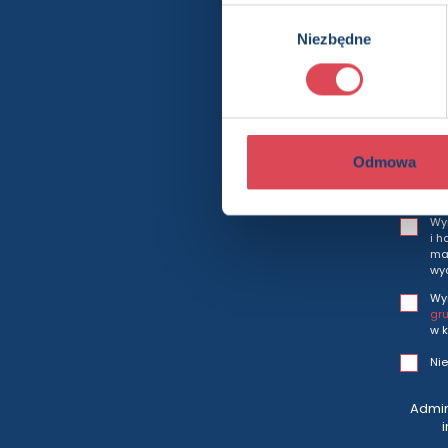
Wybór
Niezbędne
zgody
Bę
Odmowa
Wy
i h
mar
wy
Wy
gr
w k
Nie
Admin