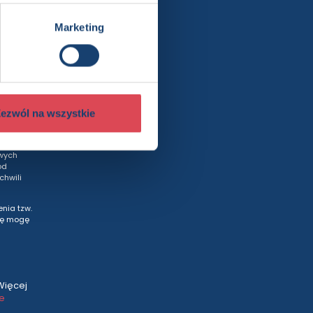
Marketing
rty
ezwól na wszystkie
wych
od
hwili
nia tzw.
tę mogę
Więcej
ce