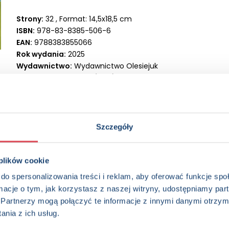
Strony:
32 , Format: 14,5x18,5 cm
ISBN:
978-83-8385-506-6
EAN:
9788383855066
Rok wydania:
2025
Wydawnictwo:
Wydawnictwo Olesiejuk
Kategorie:
3+, Dzieci (0-12), Bajki, Książka w serii, Książka c
Oprawa:
oprawa broszurowa
Data wprowadzenia:
26-06-2025
Seria:
Bajka na 1 minutę
Szczegóły
 plików cookie
do spersonalizowania treści i reklam, aby oferować funkcje sp
ormacje o tym, jak korzystasz z naszej witryny, udostępniamy p
Partnerzy mogą połączyć te informacje z innymi danymi otrzym
nia z ich usług.
edzieć więcej? Zapisz się do n