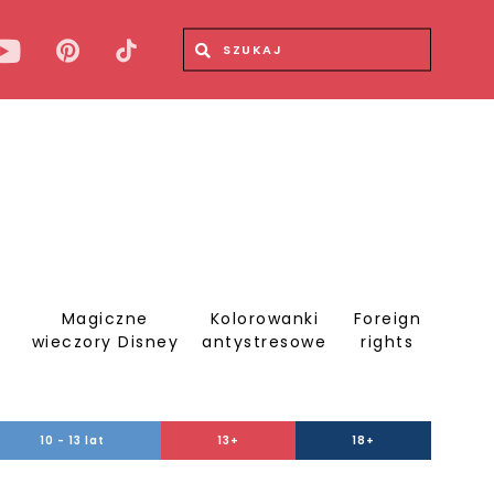
Wyszukiwana fraza
Wyszukaj
Magiczne
Kolorowanki
Foreign
S
wieczory Disney
antystresowe
rights
10 - 13 lat
13+
18+