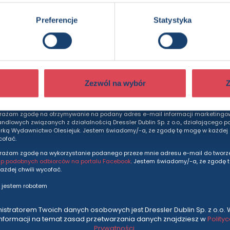
Preferencje
Statystyka
dziesz otrzymywać wszytkie nasze nowości i ofe
prosto do Twojej skrzynki odbiorczej.
Adres e-mail
Zezwól na wybór
Z
rażam zgodę na otrzymywanie na podany adres e-mail informacji marketingo
andlowych związanych z działalnością Dressler Dublin Sp. z o.o., działającego p
ką Wydawnictwo Olesiejuk. Jestem świadomy/-a, że zgodę tę mogę w każdej c
cofać.
rażam zgodę na wykorzystanie podanego przeze mnie adresu e-mail do tworze
up podobnych odbiorców na portalu Facebook
. Jestem świadomy/-a, że zgodę 
ażdej chwili wycofać.
 jestem robotem
istratorem Twoich danych osobowych jest Dressler Dublin Sp. z o.o. 
informacji na temat zasad przetwarzania danych znajdziesz w
Polity
Prywatności
.