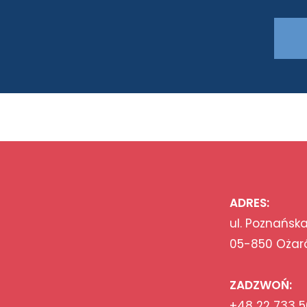
ADRES:
ul. Poznańska
05-850 Ożar
ZADZWOŃ:
+48 22 733 5