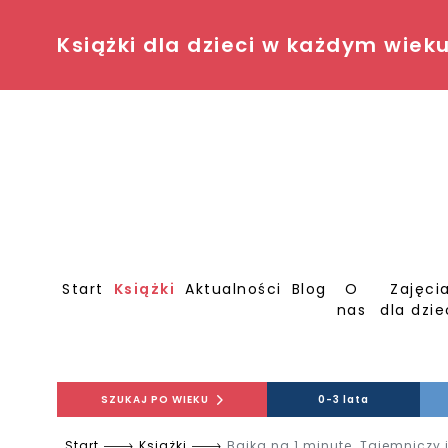
Książki dla dzieci w każdym wiek
Start
Książki
Aktualności
Blog
O
Zajęci
nas
dla dzie
SZUKAJ PO WIEKU
0-3 lata
Start
Książki
Bajka na 1 minutę. Tajemniczy j