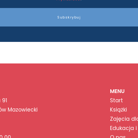
Subskrybuj
MENU
 91
Start
ów Mazowiecki
Książki
Zajęcia dl
Edukacja i
0 00
O nas