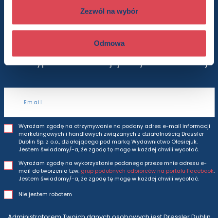
Chcesz wiedzieć więcej? Zapisz się
do newslettera
Zezwól na wybór
Odmowa
Będziesz otrzymywać wszytkie nasze nowości
i oferty
prosto do Twojej skrzynki odbiorczej.
Adres e-mail
Wyrażam zgodę na otrzymywanie na podany adres e-mail informacji
marketingowych i handlowych związanych z działalnością Dressler
Dublin Sp. z o.o., działającego pod marką Wydawnictwo Olesiejuk.
Jestem świadomy/-a, że zgodę tę mogę w każdej chwili wycofać.
Wyrażam zgodę na wykorzystanie podanego przeze mnie adresu e-
mail do tworzenia tzw.
grup podobnych odbiorców na portalu Facebook
.
Jestem świadomy/-a, że zgodę tę mogę w każdej chwili wycofać.
Nie jestem robotem
Administratorem Twoich danych osobowych jest Dressler Dublin