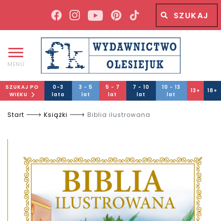
Wyszukiwana fraza
Wyszukaj
MENU
SZUKAJ PO
0-3
3 - 5
5 - 7
7 - 10
10 - 13
13+
18+
WIEKU
lata
lat
lat
lat
lat
Start
Książki
Biblia ilustrowana