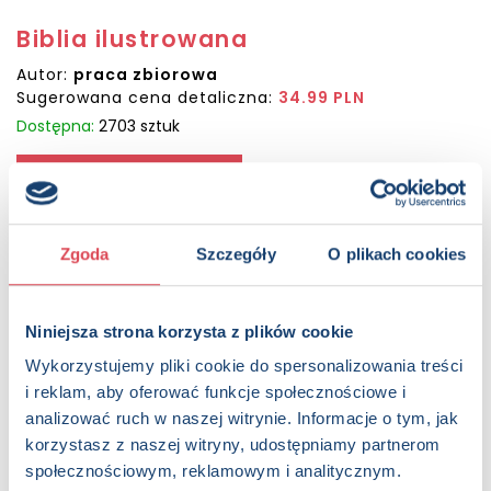
Biblia ilustrowana
Autor:
praca zbiorowa
Sugerowana cena detaliczna:
34.99 PLN
Dostępna:
2703 sztuk
KUP NA SWIATKSIAZKI.PL
KUP NA KSIAZKI.PL
Zgoda
Szczegóły
O plikach cookies
OPIS
Niniejsza strona korzysta z plików cookie
Pięknie ilustrowane wydanie zawiera przystępne
streszczenie ponad 50 historii ze Starego Testamentu oraz
Wykorzystujemy pliki cookie do spersonalizowania treści
ponad 60 opowieści z Nowego Testamentu. Książka
i reklam, aby oferować funkcje społecznościowe i
prowadzi czytelnika przez dzieje biblijnych bohaterów – od
analizować ruch w naszej witrynie. Informacje o tym, jak
stworzenia świata, przez najważniejsze wydarzenia historii
korzystasz z naszej witryny, udostępniamy partnerom
zbawienia, aż po zmartwychwstanie Jezusa. Barwne
ilustracje i zrozumiały język sprawiają, że lektura jest
społecznościowym, reklamowym i analitycznym.