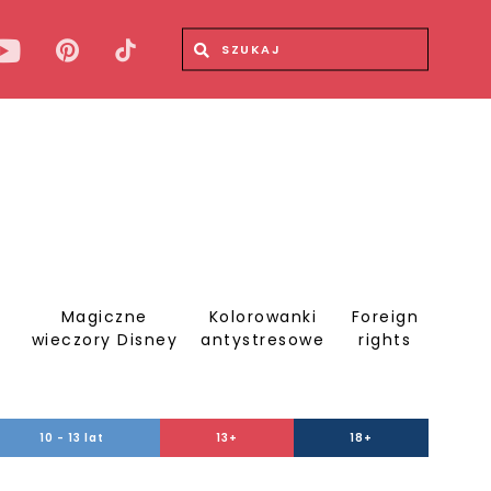
Wyszukiwana fraza
Wyszukaj
Magiczne
Kolorowanki
Foreign
S
wieczory Disney
antystresowe
rights
10 - 13 lat
13+
18+