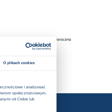
ukowa, Książka w serii, Książka całoroczna
O plikach cookies
ołecznościowe i analizować
artnerom społecznościowym,
anymi od Ciebie lub
ewslettera