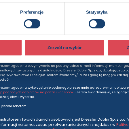
Preferencje
Statystyka
dziesz otrzymywać wszytkie nasze nowości i ofe
prosto do Twojej skrzynki odbiorczej.
Adres e-mail
Zezwól na wybór
Z
rażam zgodę na otrzymywanie na podany adres e-mail informacji marketingo
andlowych związanych z działalnością Dressler Dublin Sp. z o.o., działającego p
ką Wydawnictwo Olesiejuk. Jestem świadomy/-a, że zgodę tę mogę w każdej c
cofać.
rażam zgodę na wykorzystanie podanego przeze mnie adresu e-mail do tworze
up podobnych odbiorców na portalu Facebook
. Jestem świadomy/-a, że zgodę 
ażdej chwili wycofać.
 jestem robotem
istratorem Twoich danych osobowych jest Dressler Dublin Sp. z o.o. 
informacji na temat zasad przetwarzania danych znajdziesz w
Polity