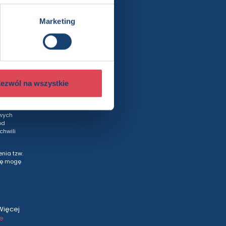
Marketing
rty
ezwól na wszystkie
wych
od
hwili
nia tzw.
tę mogę
Więcej
ce