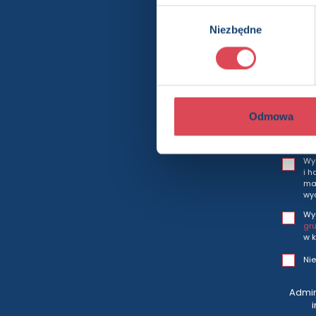
Wybór
Niezbędne
zgody
Bę
Odmowa
Wy
i h
mar
wy
Wy
gr
w k
Nie
Admin