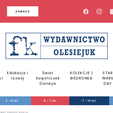
u
ZOBACZ
a
Edukacja i
Świat
KOLEKCJE |
STAR
ci
rozwój
Księżniczek
BIEDRONKA
WAR
Disneya
DAY
3 - 5 lat
5 - 7 lat
7 - 10 lat
jest zimno nocą