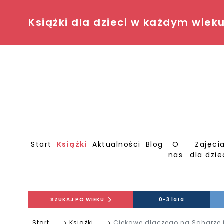
Książki dla dzieci w każdym wiek
Start
Książki
Aktualności
Blog
O
Zajęci
nas
dla dzie
SZUKAJ PO WIEKU
0-3 lata
Start
Książki
Ciekawe dlaczego na Saharze 