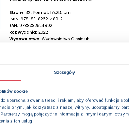
Strony:
32 , Format: 17x21,5 cm
ISBN:
978-83-8262-489-2
EAN:
9788382624892
Rok wydania:
2022
Wydawnictwo:
Wydawnictwo Olesiejuk
Kategorie:
5+, Dzieci (0-12), Edukacja, Książka popularnona
Oprawa:
oprawa broszurowa
Data wprowadzenia:
24-05-2022
Seria:
Ciekawe dlaczego
Szczegóły
 plików cookie
do spersonalizowania treści i reklam, aby oferować funkcje sp
ormacje o tym, jak korzystasz z naszej witryny, udostępniamy p
Partnerzy mogą połączyć te informacje z innymi danymi otrzym
nia z ich usług.
edzieć więcej? Zapisz się do n