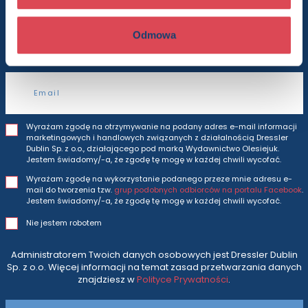
Będziesz otrzymywać wszytkie nasze nowości
i oferty
prosto do Twojej skrzynki odbiorczej.
Odmowa
Adres e-mail
Wyrażam zgodę na otrzymywanie na podany adres e-mail informacji
marketingowych i handlowych związanych z działalnością Dressler
Dublin Sp. z o.o., działającego pod marką Wydawnictwo Olesiejuk.
Jestem świadomy/-a, że zgodę tę mogę w każdej chwili wycofać.
Wyrażam zgodę na wykorzystanie podanego przeze mnie adresu e-
mail do tworzenia tzw.
grup podobnych odbiorców na portalu Facebook
.
Jestem świadomy/-a, że zgodę tę mogę w każdej chwili wycofać.
Nie jestem robotem
Administratorem Twoich danych osobowych jest Dressler Dublin
Sp. z o.o. Więcej informacji na temat zasad przetwarzania danych
znajdziesz w
Polityce Prywatności
.