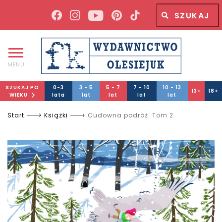
Wyszukiwana fraza
Wyszukaj
MENU
SZUKAJ PO
0-3
3 - 5
5 - 7
7 - 10
10 - 13
13+
18+
WIEKU
lata
lat
lat
lat
lat
Start
Książki
Cudowna podróż. Tom 2