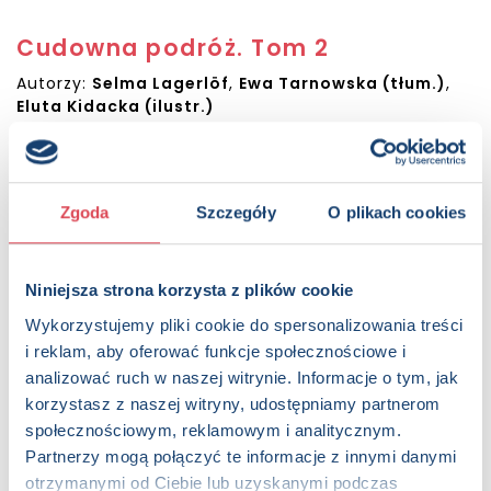
Cudowna podróż. Tom 2
Autorzy:
Selma Lagerlöf
,
Ewa Tarnowska (tłum.)
,
Eluta Kidacka (ilustr.)
Sugerowana cena detaliczna:
42.99 PLN
Dostępna:
815 sztuk
KUP NA SWIATKSIAZKI.PL
Zgoda
Szczegóły
O plikach cookies
KUP NA KSIAZKI.PL
Niniejsza strona korzysta z plików cookie
Wykorzystujemy pliki cookie do spersonalizowania treści
OPIS
i reklam, aby oferować funkcje społecznościowe i
„Cudowna podróż" to pełna przygód powieść dla dzieci.
analizować ruch w naszej witrynie. Informacje o tym, jak
Świat przedstawiony pełen jest tajemniczych postaci.
korzystasz z naszej witryny, udostępniamy partnerom
Głównym bohaterem jest niesforny czternastoletni
społecznościowym, reklamowym i analitycznym.
chłopiec mieszkający na wsi. Pewnego dnia zostaje na
niego rzucony zły czar… Niniejsze wydanie zostało
Partnerzy mogą połączyć te informacje z innymi danymi
wzbogacone pięknymi ilustracjami.
otrzymanymi od Ciebie lub uzyskanymi podczas