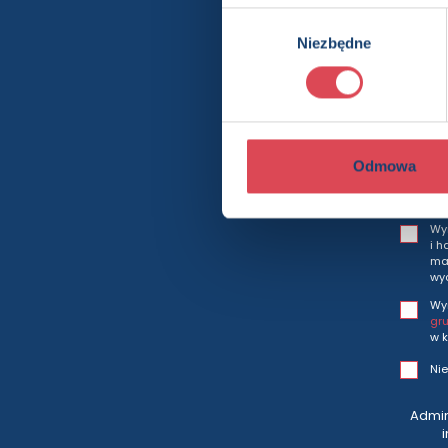
Wybór
Niezbędne
zgody
Bę
Odmowa
Wy
i h
mar
wy
Wy
gr
w k
Nie
Admin