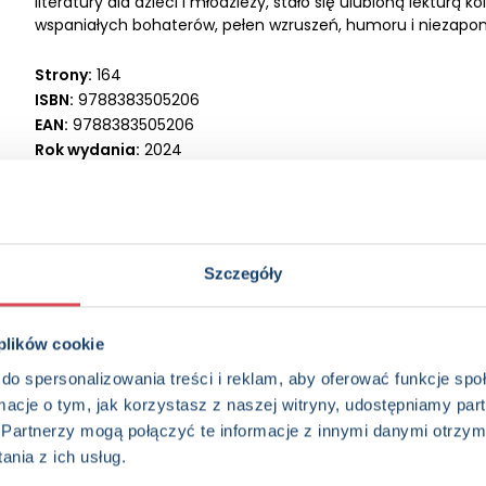
literatury dla dzieci i młodzieży, stało się ulubioną lekturą
wspaniałych bohaterów, pełen wzruszeń, humoru i niezapo
Strony:
164
ISBN:
9788383505206
EAN:
9788383505206
Rok wydania:
2024
Wydawnictwo:
Wydawnictwo Olesiejuk
Kategorie:
8+, Dzieci (0-12), Beletrystyka, Lektura, Książka w
młodzieżowa
Data wprowadzenia:
28-03-2024
Szczegóły
 plików cookie
do spersonalizowania treści i reklam, aby oferować funkcje sp
ormacje o tym, jak korzystasz z naszej witryny, udostępniamy p
Partnerzy mogą połączyć te informacje z innymi danymi otrzym
nia z ich usług.
edzieć więcej? Zapisz się do n