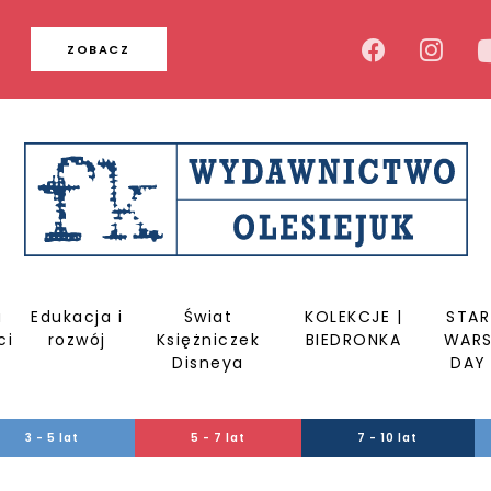
u
ZOBACZ
a
Edukacja i
Świat
KOLEKCJE |
STAR
ci
rozwój
Księżniczek
BIEDRONKA
WAR
Disneya
DAY
3 - 5 lat
5 - 7 lat
7 - 10 lat