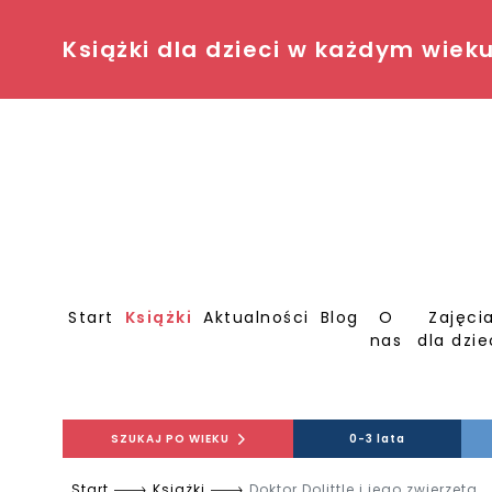
Książki dla dzieci w każdym wiek
Start
Książki
Aktualności
Blog
O
Zajęci
nas
dla dzie
SZUKAJ PO WIEKU
0-3 lata
Start
Książki
Doktor Dolittle i jego zwierzęta