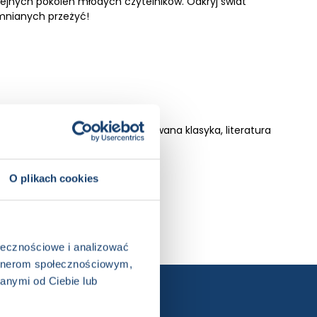
 kolejnych pokoleń młodych czytelników. Odkryj świat
mnianych przeżyć!
 serii, Książka całoroczna, Ilustrowana klasyka, literatura
O plikach cookies
ołecznościowe i analizować
artnerom społecznościowym,
anymi od Ciebie lub
ewslettera