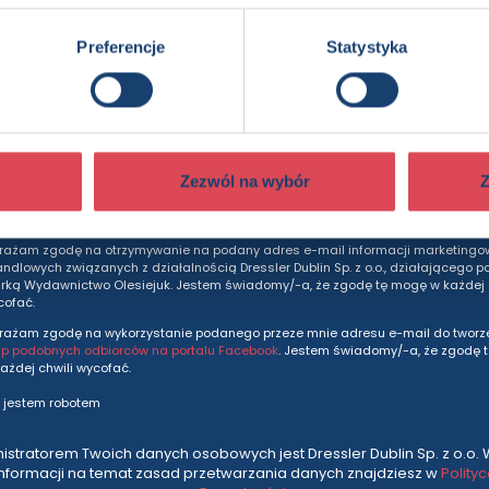
Preferencje
Statystyka
dziesz otrzymywać wszytkie nasze nowości i ofe
prosto do Twojej skrzynki odbiorczej.
Adres e-mail
Zezwól na wybór
Z
rażam zgodę na otrzymywanie na podany adres e-mail informacji marketingo
andlowych związanych z działalnością Dressler Dublin Sp. z o.o., działającego p
ką Wydawnictwo Olesiejuk. Jestem świadomy/-a, że zgodę tę mogę w każdej c
cofać.
rażam zgodę na wykorzystanie podanego przeze mnie adresu e-mail do tworze
up podobnych odbiorców na portalu Facebook
. Jestem świadomy/-a, że zgodę 
ażdej chwili wycofać.
 jestem robotem
istratorem Twoich danych osobowych jest Dressler Dublin Sp. z o.o. 
informacji na temat zasad przetwarzania danych znajdziesz w
Polity