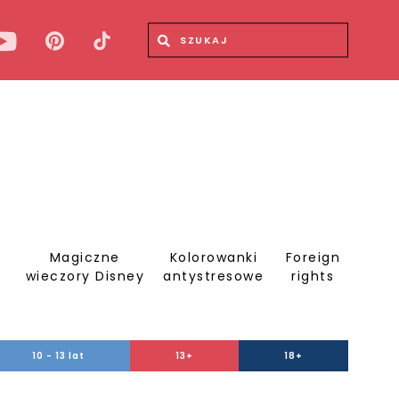
Wyszukiwana fraza
Wyszukaj
Magiczne
Kolorowanki
Foreign
S
wieczory Disney
antystresowe
rights
10 - 13 lat
13+
18+