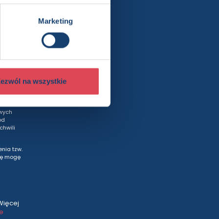
Marketing
rty
ezwól na wszystkie
wych
od
hwili
nia tzw.
tę mogę
Więcej
ce