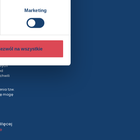
Marketing
rty
ezwól na wszystkie
wych
od
hwili
nia tzw.
tę mogę
Więcej
ce