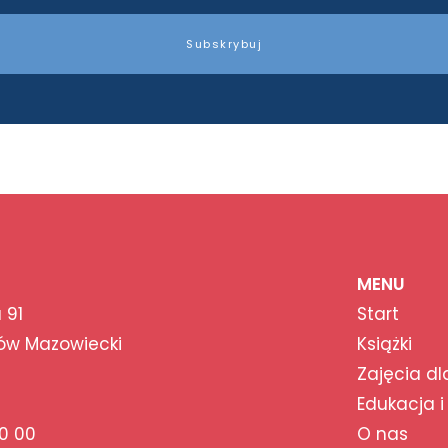
Subskrybuj
MENU
 91
Start
ów Mazowiecki
Książki
Zajęcia dl
Edukacja i
0 00
O nas