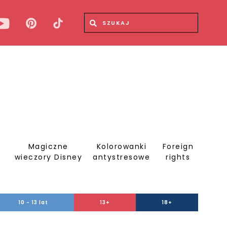
Wyszukiwana fraza
Wyszukaj
Magiczne
Kolorowanki
Foreign
S
wieczory Disney
antystresowe
rights
10 - 13 lat
13+
18+