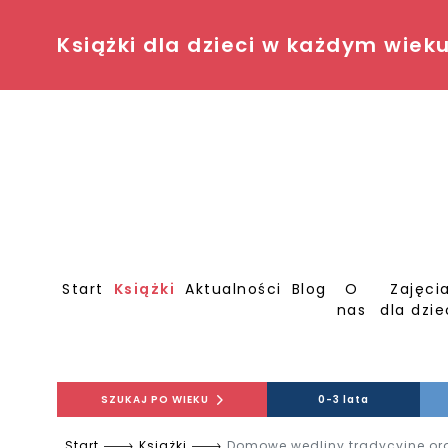
Książki dla dzieci w każdym wiek
Start
Książki
Aktualności
Blog
O
Zajęci
nas
dla dzie
SZUKAJ PO WIEKU
0-3 lata
Start
Książki
Domowe wędliny tradycyjne ora