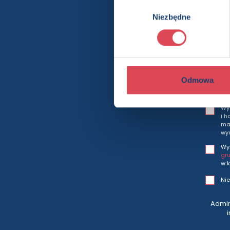
Wybór
Niezbędne
zgody
Bę
Odmowa
Wy
i h
mar
wy
Wy
gr
w k
Nie
Admin