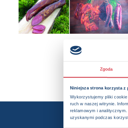
Zgoda
Niniejsza strona korzysta z
Wykorzystujemy pliki cookie 
ruch w naszej witrynie. Inf
reklamowym i analitycznym. 
Chcesz wi
uzyskanymi podczas korzysta