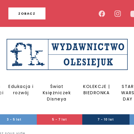
u
ZOBACZ
a
Edukacja i
Świat
KOLEKCJE |
STAR
ci
rozwój
Księżniczek
BIEDRONKA
WAR
Disneya
DAY
3 - 5 lat
5 - 7 lat
7 - 10 lat
z sous vide