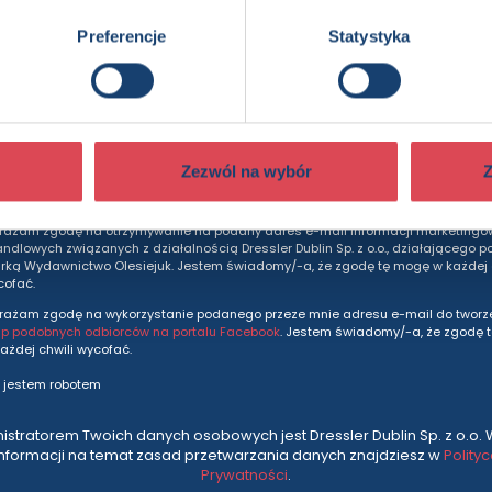
Preferencje
Statystyka
dziesz otrzymywać wszytkie nasze nowości i ofe
prosto do Twojej skrzynki odbiorczej.
Adres e-mail
Zezwól na wybór
Z
rażam zgodę na otrzymywanie na podany adres e-mail informacji marketingo
andlowych związanych z działalnością Dressler Dublin Sp. z o.o., działającego p
ką Wydawnictwo Olesiejuk. Jestem świadomy/-a, że zgodę tę mogę w każdej c
cofać.
rażam zgodę na wykorzystanie podanego przeze mnie adresu e-mail do tworze
up podobnych odbiorców na portalu Facebook
. Jestem świadomy/-a, że zgodę 
ażdej chwili wycofać.
 jestem robotem
istratorem Twoich danych osobowych jest Dressler Dublin Sp. z o.o. 
informacji na temat zasad przetwarzania danych znajdziesz w
Polity
Prywatności
.