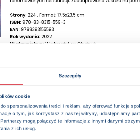
renomowanych restauracji. Zaadaptowana została na potrz
Strony:
224 , Format: 17,5x23,5 cm
ISBN:
978-83-8315-559-3
EAN:
9788383155593
Rok wydania:
2022
Wydawnictwo:
Wydawnictwo Olesiejuk
Kategorie:
Dorośli, Kulinaria, Poradnik, Książka w serii, Książ
Oprawa:
oprawa twarda
Data wprowadzenia:
15-12-2022
Szczegóły
 plików cookie
do spersonalizowania treści i reklam, aby oferować funkcje sp
ormacje o tym, jak korzystasz z naszej witryny, udostępniamy p
Partnerzy mogą połączyć te informacje z innymi danymi otrzym
edzieć więcej? Zapisz się do n
nia z ich usług.