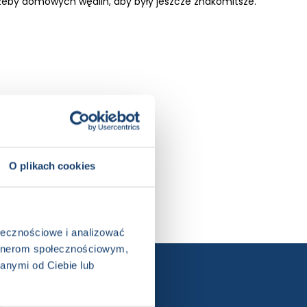
eby domowych wędlin, aby były jeszcze znakomitsze.
ka całoroczna
O plikach cookies
ołecznościowe i analizować
artnerom społecznościowym,
anymi od Ciebie lub
ewslettera