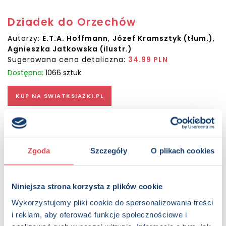
Dziadek do Orzechów
Autorzy:
E.T.A. Hoffmann
,
Józef Kramsztyk (tłum.)
,
Agnieszka Jatkowska (ilustr.)
Sugerowana cena detaliczna:
34.99 PLN
Dostępna:
1066 sztuk
KUP NA SWIATKSIAZKI.PL
KUP NA KSIAZKI.PL
Zgoda
Szczegóły
O plikach cookies
OPIS
Na święta Bożego Narodzenia Wydawnictwo Olesiejuk
proponuje czytelnikom piękne wydanie „Dziadka do
Niniejsza strona korzysta z plików cookie
Orzechów”. Bajkowa opowieść, której autorem jest E.T.A.
Hoffmann, należy do klasyki światowej literatury. Szatę
Wykorzystujemy pliki cookie do spersonalizowania treści
graficzną do książki stworzyła niezwykle utalentowana
i reklam, aby oferować funkcje społecznościowe i
polska ilustratorka Agnieszka Jatkowska. Barwne