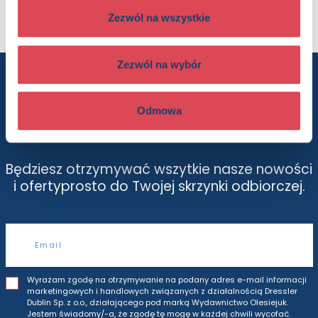
Seria:
Ilustrowana klasyka
Zezwól na wszystkie
Zezwól na wybór
Chcesz wiedzieć więcej? Zapisz się
do newslettera
Odmowa
Będziesz otrzymywać wszytkie nasze nowości
i oferty
prosto do Twojej skrzynki odbiorczej.
Adres e-mail
Wyrażam zgodę na otrzymywanie na podany adres e-mail informacji
marketingowych i handlowych związanych z działalnością Dressler
Dublin Sp. z o.o., działającego pod marką Wydawnictwo Olesiejuk.
Jestem świadomy/-a, że zgodę tę mogę w każdej chwili wycofać.