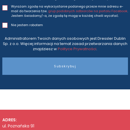
Wyrażam zgodę na wykorzystanie podanego przeze mnie adresu e-
mail do tworzenia tzw.
grup podobnych odbiorców na portalu Facebook
.
Jestem świadomy/-a, że zgodę tę mogę w każdej chwili wycofać.
Nie jestem robotem
Administratorem Twoich danych osobowych jest Dressler Dublin
Sp. z o.o. Więcej informacji na temat zasad przetwarzania danych
znajdziesz w
Polityce Prywatności
.
Subskrybuj
ADRES:
ul. Poznańska 91