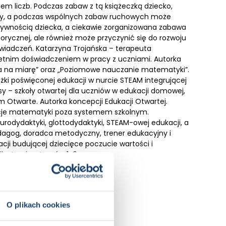
m liczb. Podczas zabaw z tą książeczką dziecko,
 cyfry, a podczas wspólnych zabaw ruchowych może
tywnością dziecka, a ciekawie zorganizowana zabawa
rycznej, ale również może przyczynić się do rozwoju
iadczeń. Katarzyna Trojańska – terapeuta
letnim doświadczeniem w pracy z uczniami. Autorka
ona na miarę” oraz „Poziomowe nauczanie matematyki”.
ążki poświęconej edukacji w nurcie STEAM integrującej
asy – szkoły otwartej dla uczniów w edukacji domowej,
um Otwarte. Autorka koncepcji Edukacji Otwartej.
kcje matematyki poza systemem szkolnym.
urodydaktyki, glottodydaktyki, STEAM-owej edukacji, a
edagog, doradca metodyczny, trener edukacyjny i
ji budującej dziecięce poczucie wartości i
lustracje z tomów 1-9.
O plikach cookies