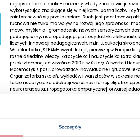
najlepsza forma nauki – możemy wtedy zaciekawić je świate
wykorzystując znajdujące się w niej karty, pozna liczby i
zainteresować się przeliczaniem. Ruch jest podstawową ak
ruchowa nie tylko ma wpływ na rozwój jego sprawności moto
mowy, myślenia i gromadzenia nowych sensorycznych dośw
pedagogiczny, neuropedagog, glottodydaktyk, z kilkunasto
licznych innowacji pedagogicznych, m.in. „Edukacja skroj
Współautorka „STEAM-owych lekcji”, pierwszej w Europie ksi
różne dziedziny wiedzy. Założycielka i nauczycielka Extra Kl
przekształconej od września 2019 r. w Szkołę Otwartą i Lice
Matematyk z pasji, prowadzący indywidualne i grupowe le
Organizatorka szkoleń, wykładów i warsztatów w zakresie ne
także nauczycielka edukacji wczesnoszkolnej, oligofrenop
neuroterapeuta. Propagatorka empatycznej, otwartej edukac
wspierającej rozwój talentów. Zobacz wybrane przykładowe i
Strony:
14 , Format: 15x21 cm
ISBN:
978-83-274-9014-8
EAN:
9788327490148
Szczegóły
Rok wydania:
2020
Wydawnictwo:
Wydawnictwo Olesiejuk