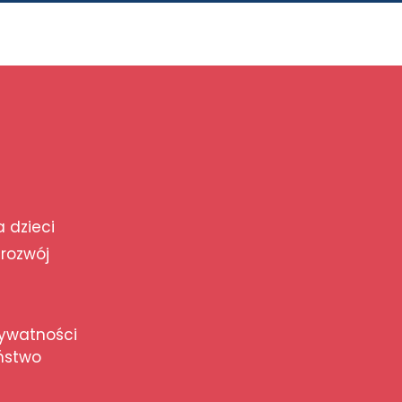
a dzieci
 rozwój
rywatności
ństwo