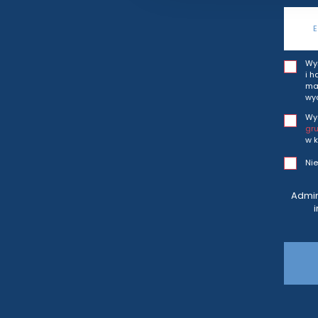
Wy
i h
mar
wy
Wy
gr
w k
Nie
Admin