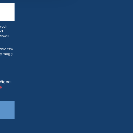
wych
od
hwili
nia tzw.
tę mogę
Więcej
ce