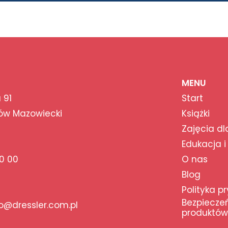
MENU
 91
Start
ów Mazowiecki
Książki
Zajęcia dl
Edukacja i
0 00
O nas
Blog
Polityka p
Bezpiecze
@dressler.com.pl
produktów