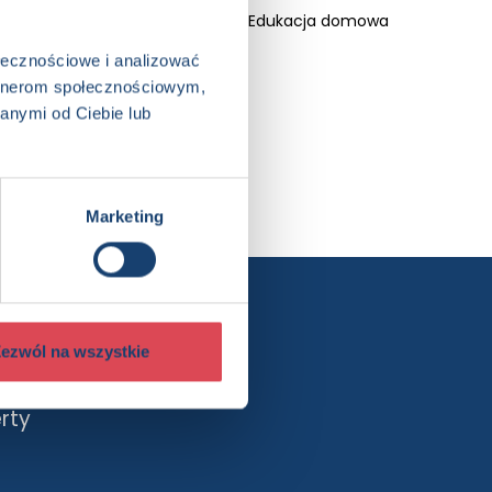
ka z zadaniami, Książka całoroczna, Edukacja domowa
ołecznościowe i analizować
artnerom społecznościowym,
anymi od Ciebie lub
Marketing
ewslettera
ezwól na wszystkie
rty