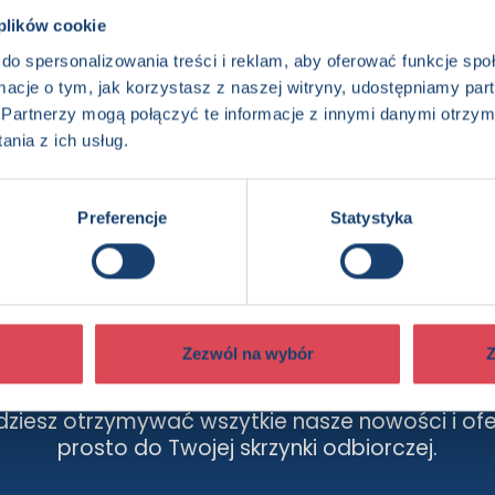
Kategorie:
2+, Dzieci (0-12), Aktywizacja, Edukacja, Książ
 plików cookie
Oprawa:
książka całokartonowa
do spersonalizowania treści i reklam, aby oferować funkcje sp
Data wprowadzenia:
14-01-2020
ormacje o tym, jak korzystasz z naszej witryny, udostępniamy p
Seria:
Edukacja domowa
Partnerzy mogą połączyć te informacje z innymi danymi otrzym
nia z ich usług.
Preferencje
Statystyka
edzieć więcej? Zapisz się do n
Zezwól na wybór
Z
dziesz otrzymywać wszytkie nasze nowości i ofe
prosto do Twojej skrzynki odbiorczej.