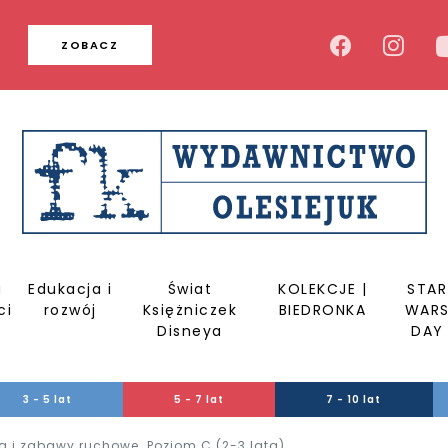
u
ZOBACZ
a
Edukacja i
Świat
KOLEKCJE |
STAR
ci
rozwój
Księżniczek
BIEDRONKA
WAR
Disneya
DAY
3 - 5 lat
5 - 7 lat
7 - 10 lat
i zabawy ruchowe. Poziom C (2-3 lata)