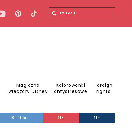
Wyszukiwana fraza
Wyszukaj
Magiczne
Kolorowanki
Foreign
S
wieczory Disney
antystresowe
rights
10 - 13 lat
13+
18+