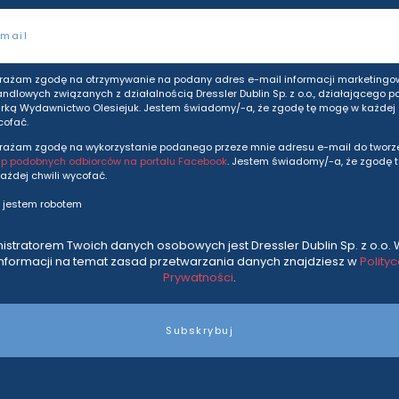
Adres e-mail
rażam zgodę na otrzymywanie na podany adres e-mail informacji marketingo
andlowych związanych z działalnością Dressler Dublin Sp. z o.o., działającego p
ką Wydawnictwo Olesiejuk. Jestem świadomy/-a, że zgodę tę mogę w każdej c
cofać.
rażam zgodę na wykorzystanie podanego przeze mnie adresu e-mail do tworze
up podobnych odbiorców na portalu Facebook
. Jestem świadomy/-a, że zgodę 
ażdej chwili wycofać.
 jestem robotem
istratorem Twoich danych osobowych jest Dressler Dublin Sp. z o.o. 
informacji na temat zasad przetwarzania danych znajdziesz w
Polity
Prywatności
.
Subskrybuj