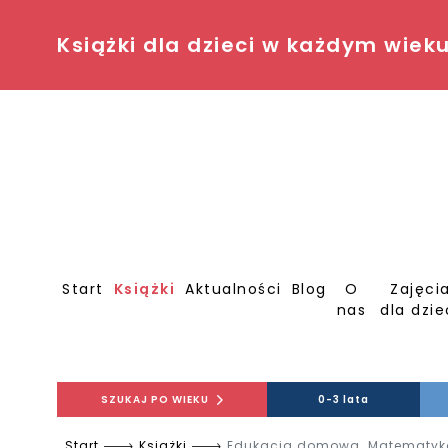
Książki dla dzieci w każdym wiek
Start
Książki
Aktualności
Blog
O
Zajęci
nas
dla dzie
SZUKAJ PO WIEKU
0-3 lata
Start
Książki
Edukacja domowa. Matematyka 