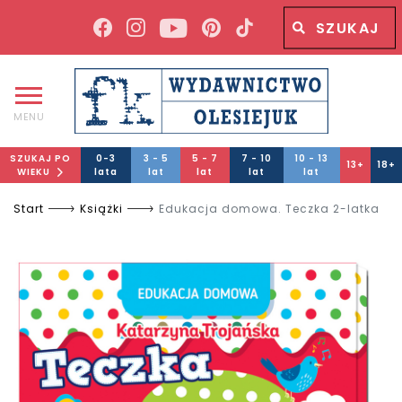
Wyszukiwana fraza
Wyszukaj
MENU
SZUKAJ PO
0-3
3 - 5
5 - 7
7 - 10
10 - 13
13+
18+
WIEKU
lata
lat
lat
lat
lat
Start
Książki
Edukacja domowa. Teczka 2-latka