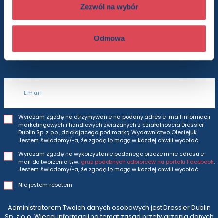
do newslettera
Zezwól na wybór
Odmowa
Będziesz otrzymywać wszytkie nasze nowości
i oferty
prosto do Twojej skrzynki odbiorczej.
Adres e-mail
Wyrażam zgodę na otrzymywanie na podany adres e-mail informacji
marketingowych i handlowych związanych z działalnością Dressler
Dublin Sp. z o.o., działającego pod marką Wydawnictwo Olesiejuk.
Jestem świadomy/-a, że zgodę tę mogę w każdej chwili wycofać.
Wyrażam zgodę na wykorzystanie podanego przeze mnie adresu e-
mail do tworzenia tzw.
grup podobnych odbiorców na portalu Facebook
.
Jestem świadomy/-a, że zgodę tę mogę w każdej chwili wycofać.
Nie jestem robotem
Administratorem Twoich danych osobowych jest Dressler Dublin
Sp. z o.o. Więcej informacji na temat zasad przetwarzania danych