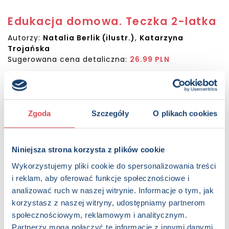
Edukacja domowa. Teczka 2-latka
Autorzy:
Natalia Berlik (ilustr.)
,
Katarzyna
Trojańska
Sugerowana cena detaliczna:
26.99 PLN
KUP NA SWIATKSIAZKI.PL
KUP NA KSIAZKI.PL
Zgoda
Szczegóły
O plikach cookies
OPIS
Niniejsza strona korzysta z plików cookie
Teczka edukacyjna z mnóstwem różnorodnych aktywności
Wykorzystujemy pliki cookie do spersonalizowania treści
przygotowanych z myślą o dziecku dwuletnim. Jest nie
tylko źródłem informacji o otaczającym malucha świecie,
i reklam, aby oferować funkcje społecznościowe i
lecz także wspaniałą zabawą, dzięki której nabędzie on wiele
analizować ruch w naszej witrynie. Informacje o tym, jak
nowych umiejętności, będzie rozwijał swoją
korzystasz z naszej witryny, udostępniamy partnerom
spostrzegawczość, koncentrację uwagi, sprawność dłoni,
społecznościowym, reklamowym i analitycznym.
koordynację wzrokowo-ruchową. Urocze, przyjazne dziecku
Partnerzy mogą połączyć te informacje z innymi danymi