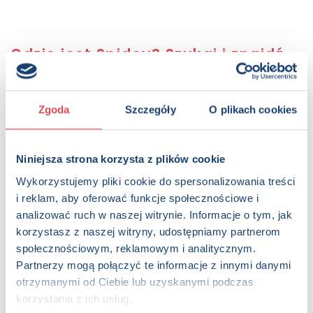
Gdzie jest Spidey? Szukaj i znajdź
Spider-Mana! Marvel Spider-Man
Sugerowana cena detaliczna:
19.99 PLN
Zgoda
Szczegóły
O plikach cookies
KUP NA SWIATKSIAZKI.PL
Niniejsza strona korzysta z plików cookie
KUP NA KSIAZKI.PL
Wykorzystujemy pliki cookie do spersonalizowania treści
i reklam, aby oferować funkcje społecznościowe i
OPIS
analizować ruch w naszej witrynie. Informacje o tym, jak
Banda czarnych charakterów sieje postrach i zniszczenie w
korzystasz z naszej witryny, udostępniamy partnerom
Nowym Jorku. Powstrzymać ich może tylko Spider-Man! Ale
społecznościowym, reklamowym i analitycznym.
gdzie on się podział? Wypatrz go w tłumie, zanim całe
Partnerzy mogą połączyć te informacje z innymi danymi
miasto pogrąży się w chaosie… Ćwicz spostrzegawczość i
otrzymanymi od Ciebie lub uzyskanymi podczas
dobrze się baw!
korzystania z ich usług.