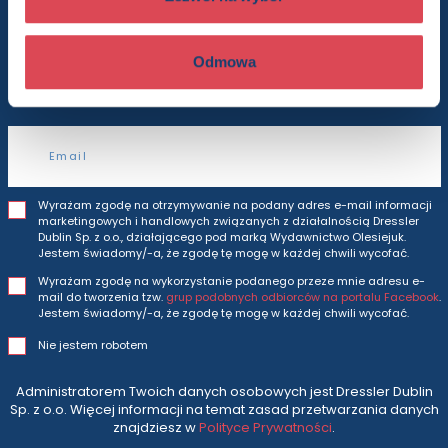
Będziesz otrzymywać wszytkie nasze nowości
Odmowa
i oferty
prosto do Twojej skrzynki odbiorczej.
Adres e-mail
Wyrażam zgodę na otrzymywanie na podany adres e-mail informacji
marketingowych i handlowych związanych z działalnością Dressler
Dublin Sp. z o.o., działającego pod marką Wydawnictwo Olesiejuk.
Jestem świadomy/-a, że zgodę tę mogę w każdej chwili wycofać.
Wyrażam zgodę na wykorzystanie podanego przeze mnie adresu e-
mail do tworzenia tzw.
grup podobnych odbiorców na portalu Facebook
.
Jestem świadomy/-a, że zgodę tę mogę w każdej chwili wycofać.
Nie jestem robotem
Administratorem Twoich danych osobowych jest Dressler Dublin
Sp. z o.o. Więcej informacji na temat zasad przetwarzania danych
znajdziesz w
Polityce Prywatności
.