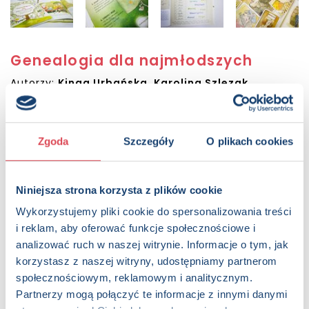
Genealogia dla najmłodszych
Autorzy:
Kinga Urbańska
,
Karolina Szlęzak
,
Przemysław Jędrzejewski
Sugerowana cena detaliczna:
24.99 PLN
Dostępna:
1721 sztuk
Zgoda
Szczegóły
O plikach cookies
KUP NA SWIATKSIAZKI.PL
Niniejsza strona korzysta z plików cookie
KUP NA KSIAZKI.PL
Wykorzystujemy pliki cookie do spersonalizowania treści
i reklam, aby oferować funkcje społecznościowe i
OPIS
analizować ruch w naszej witrynie. Informacje o tym, jak
Pięknie zilustrowana książka będąca dla dzieci wehikułem
korzystasz z naszej witryny, udostępniamy partnerom
czasu, który przeniesie je do przeszłości, tej bliższej, i tej
społecznościowym, reklamowym i analitycznym.
odległej. Skąd się wzięliśmy? Czego możemy dowiedzieć się
Partnerzy mogą połączyć te informacje z innymi danymi
od naszych bliskich o przeszłości? Jak zbierać informacje? I