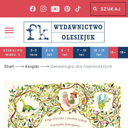
Wyszukiwana fraza
Wyszukaj
MENU
SZUKAJ PO
0-3
3 - 5
5 - 7
7 - 10
10 - 13
13+
18+
WIEKU
lata
lat
lat
lat
lat
Start
Książki
Genealogia dla najmłodszych