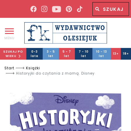
Wyszukiwana fraza
Wyszukaj
MENU
SZUKAJ PO
0-3
3 - 5
5 - 7
7 - 10
10 - 13
13+
18+
WIEKU
lata
lat
lat
lat
lat
Start
Książki
Historyjki do czytania z mamą. Disney