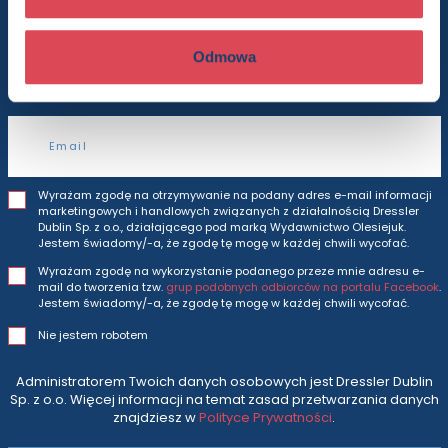
Będziesz otrzymywać wszytkie nasze nowości
Odmowa
i oferty
prosto do Twojej skrzynki odbiorczej.
Adres e-mail
Wyrażam zgodę na otrzymywanie na podany adres e-mail informacji
marketingowych i handlowych związanych z działalnością Dressler
Dublin Sp. z o.o., działającego pod marką Wydawnictwo Olesiejuk.
Jestem świadomy/-a, że zgodę tę mogę w każdej chwili wycofać.
Wyrażam zgodę na wykorzystanie podanego przeze mnie adresu e-
mail do tworzenia tzw.
grup podobnych odbiorców na portalu Facebook
.
Jestem świadomy/-a, że zgodę tę mogę w każdej chwili wycofać.
Nie jestem robotem
Administratorem Twoich danych osobowych jest Dressler Dublin
Sp. z o.o. Więcej informacji na temat zasad przetwarzania danych
znajdziesz w
Polityce Prywatności
.