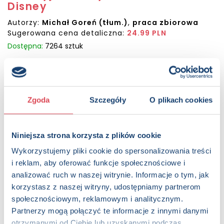
Disney
Autorzy:
Michał Goreń (tłum.)
,
praca zbiorowa
Sugerowana cena detaliczna:
24.99 PLN
Dostępna:
7264 sztuk
KUP NA SWIATKSIAZKI.PL
KUP NA KSIAZKI.PL
Zgoda
Szczegóły
O plikach cookies
OPIS
Niniejsza strona korzysta z plików cookie
Opowieści pełne czułości, które miło się czyta z mamą
Bohaterami tych opowieści są dzieci i ich mamy, tematem
Wykorzystujemy pliki cookie do spersonalizowania treści
– ich przygody, kiedy spędzają czas razem. Każdą z sześciu
i reklam, aby oferować funkcje społecznościowe i
historyjek zawartych w tej książce warto oglądać i słuchać
analizować ruch w naszej witrynie. Informacje o tym, jak
w bezpiecznych ramionach czytającej mamy. Dzięki temu
korzystasz z naszej witryny, udostępniamy partnerom
rodzic i dziecko mogą dzielić się dobrymi chwilami. Spis
społecznościowym, reklamowym i analitycznym.
treści: Gwiaździsta noc, Na pomoc pani Jumbo, Urodzinowe
Partnerzy mogą połączyć te informacje z innymi danymi
życzenie, Dzień z mamą, Dzień Matki, Bardzo was kocham,
otrzymanymi od Ciebie lub uzyskanymi podczas