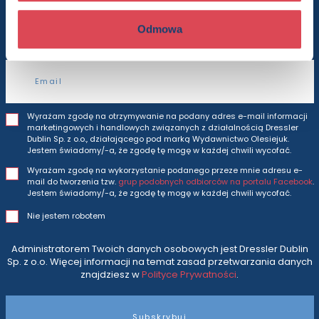
Będziesz otrzymywać wszytkie nasze nowości
i oferty
prosto do Twojej skrzynki odbiorczej.
Odmowa
Adres e-mail
Wyrażam zgodę na otrzymywanie na podany adres e-mail informacji
marketingowych i handlowych związanych z działalnością Dressler
Dublin Sp. z o.o., działającego pod marką Wydawnictwo Olesiejuk.
Jestem świadomy/-a, że zgodę tę mogę w każdej chwili wycofać.
Wyrażam zgodę na wykorzystanie podanego przeze mnie adresu e-
mail do tworzenia tzw.
grup podobnych odbiorców na portalu Facebook
.
Jestem świadomy/-a, że zgodę tę mogę w każdej chwili wycofać.
Nie jestem robotem
Administratorem Twoich danych osobowych jest Dressler Dublin
Sp. z o.o. Więcej informacji na temat zasad przetwarzania danych
znajdziesz w
Polityce Prywatności
.
Subskrybuj