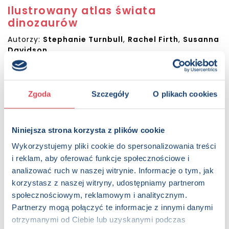
Ilustrowany atlas świata
dinozaurów
Autorzy:
Stephanie Turnbull
,
Rachel Firth
,
Susanna
Davidson
Sugerowana cena detaliczna:
49.99 PLN
Dostępna:
1324 sztuk
Zgoda
Szczegóły
O plikach cookies
KUP NA SWIATKSIAZKI.PL
KUP NA KSIAZKI.PL
Niniejsza strona korzysta z plików cookie
Wykorzystujemy pliki cookie do spersonalizowania treści
OPIS
i reklam, aby oferować funkcje społecznościowe i
Ten jedyny w swoim rodzaju atlas ukaże Wam fascynujący
analizować ruch w naszej witrynie. Informacje o tym, jak
świat dinozaurów z nowej perspektywy. Autorzy oprowadzą
korzystasz z naszej witryny, udostępniamy partnerom
Was po najnowszych stanowiskach wykopaliskowych, gdzie
społecznościowym, reklamowym i analitycznym.
paleontolodzy odkrywają nowe gatunki tych wymarłych
Partnerzy mogą połączyć te informacje z innymi danymi
zwierząt. Quiz zamieszczony na końcu książki pozwoli Wam
otrzymanymi od Ciebie lub uzyskanymi podczas
sprawdzić swoją wiedzę o kopalnych gadach.