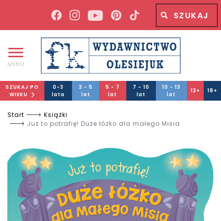
Wyszukiwana fraza
Wyszukaj
MENU
SZUKAJ PO
0-3
3 - 5
5 - 7
7 - 10
10 - 13
13+
18+
WIEKU
lata
lat
lat
lat
lat
Start
Książki
Już to potrafię! Duże łóżko dla małego Misia