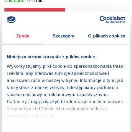
Dostępna:
17 sztuk
KUP NA SWIATKSIAZKI.PL
KUP NA KSIAZKI.PL
Zgoda
Szczegóły
O plikach cookies
OPIS
Małe dzieci stają się bardziej samodzielne, gdy uczą się
Niniejsza strona korzysta z plików cookie
zachowań w nowych, często trudnych dla nich sytuacjach,
Wykorzystujemy pliki cookie do spersonalizowania treści
takich jak np.: jedzenie posiłku przy stole, korzystanie z
i reklam, aby oferować funkcje społecznościowe i
toalety czy przenosiny do własnego dużego łóżka. Dzięki
analizować ruch w naszej witrynie. Informacje o tym, jak
książeczkom z serii Już to potrafię! maluchom łatwiej
będzie je oswoić. Tytuły w serii: Groszek mówi „Proszę”, Na
korzystasz z naszej witryny, udostępniamy partnerom
nocniczku, Duże łóżko dla Małego Misia.
społecznościowym, reklamowym i analitycznym.
Partnerzy mogą połączyć te informacje z innymi danymi
Strony:
12 , Format: 18x18 cm
otrzymanymi od Ciebie lub uzyskanymi podczas
ISBN:
978-83-274-9169-5
korzystania z ich usług.
EAN:
9788327491695
Rok wydania:
2019
Wybór