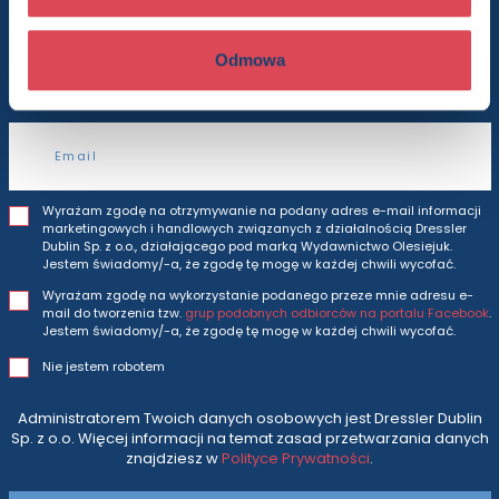
Będziesz otrzymywać wszytkie nasze nowości
i oferty
prosto do Twojej skrzynki odbiorczej.
Odmowa
Adres e-mail
Wyrażam zgodę na otrzymywanie na podany adres e-mail informacji
marketingowych i handlowych związanych z działalnością Dressler
Dublin Sp. z o.o., działającego pod marką Wydawnictwo Olesiejuk.
Jestem świadomy/-a, że zgodę tę mogę w każdej chwili wycofać.
Wyrażam zgodę na wykorzystanie podanego przeze mnie adresu e-
mail do tworzenia tzw.
grup podobnych odbiorców na portalu Facebook
.
Jestem świadomy/-a, że zgodę tę mogę w każdej chwili wycofać.
Nie jestem robotem
Administratorem Twoich danych osobowych jest Dressler Dublin
Sp. z o.o. Więcej informacji na temat zasad przetwarzania danych
znajdziesz w
Polityce Prywatności
.