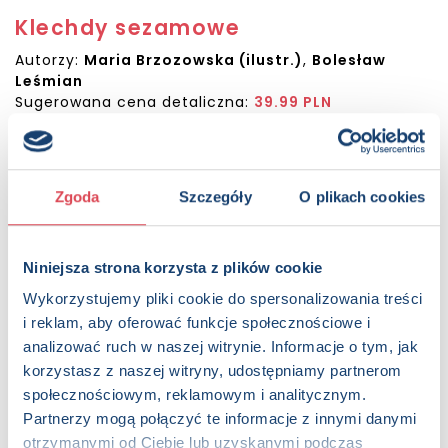
Klechdy sezamowe
Autorzy:
Maria Brzozowska (ilustr.)
,
Bolesław
Leśmian
Sugerowana cena detaliczna:
39.99 PLN
Dostępna:
952 sztuk
KUP NA SWIATKSIAZKI.PL
Zgoda
Szczegóły
O plikach cookies
KUP NA KSIAZKI.PL
Niniejsza strona korzysta z plików cookie
OPIS
Wykorzystujemy pliki cookie do spersonalizowania treści
Klechdy napisane przez Bolesława Leśmiana zachwycają
i reklam, aby oferować funkcje społecznościowe i
poetyckim językiem, przepełnionymi magią stronami i
analizować ruch w naszej witrynie. Informacje o tym, jak
subtelnym humorem. Oto – jak Sezam – otwiera się przed
korzystasz z naszej witryny, udostępniamy partnerom
nami orientalny, baśniowy świat, pełen niesłychanych
społecznościowym, reklamowym i analitycznym.
dziwów, niebezpieczeństw i niespodziewanych wydarzeń.
Partnerzy mogą połączyć te informacje z innymi danymi
Piękne ilustracje do zebranych tutaj utworów stworzyła
Maria Brzozowska.
otrzymanymi od Ciebie lub uzyskanymi podczas