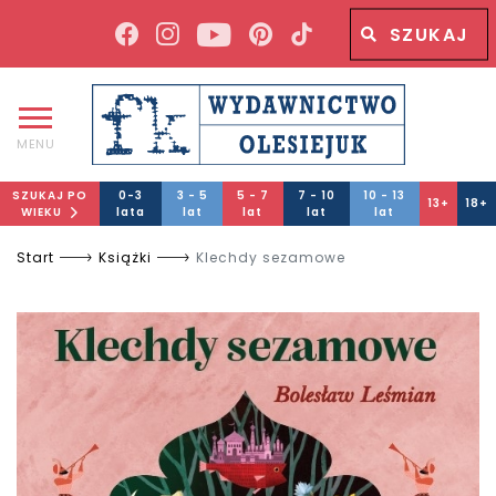
Wyszukiwana fraza
Wyszukaj
MENU
SZUKAJ PO
0-3
3 - 5
5 - 7
7 - 10
10 - 13
13+
18+
WIEKU
lata
lat
lat
lat
lat
Start
Książki
Klechdy sezamowe