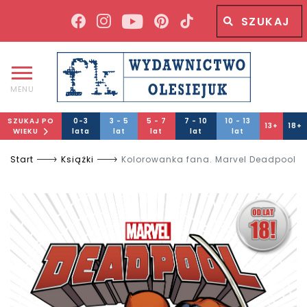
Wyszukiwana fraza
Wyszukaj
MENU
SZUKAJ PO
0-3
3 - 5
5 - 7
7 - 10
10 - 13
13+
18+
WIEKU
lata
lat
lat
lat
lat
Start
Książki
Kolorowanka fana. Marvel Deadpool