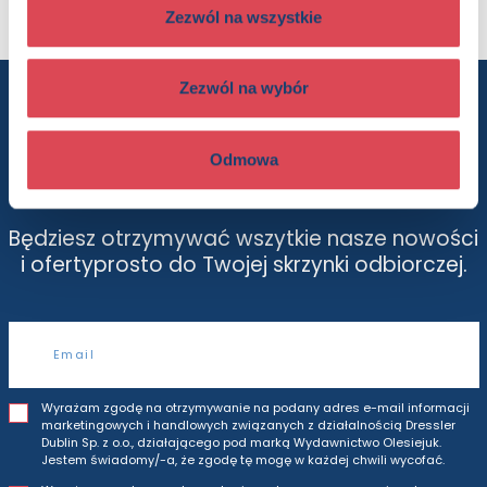
Zezwól na wszystkie
Zezwól na wybór
Chcesz wiedzieć więcej? Zapisz się
do newslettera
Odmowa
Będziesz otrzymywać wszytkie nasze nowości
i oferty
prosto do Twojej skrzynki odbiorczej.
Adres e-mail
Wyrażam zgodę na otrzymywanie na podany adres e-mail informacji
marketingowych i handlowych związanych z działalnością Dressler
Dublin Sp. z o.o., działającego pod marką Wydawnictwo Olesiejuk.
Jestem świadomy/-a, że zgodę tę mogę w każdej chwili wycofać.