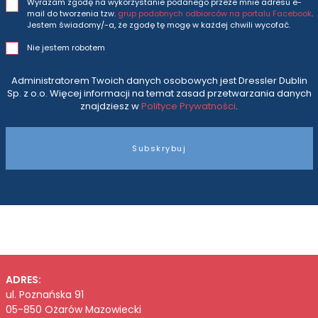
Wyrażam zgodę na wykorzystanie podanego przeze mnie adresu e-
mail do tworzenia tzw.
grup podobnych odbiorców na portalu Facebook
.
Jestem świadomy/-a, że zgodę tę mogę w każdej chwili wycofać.
Nie jestem robotem
Administratorem Twoich danych osobowych jest Dressler Dublin
Sp. z o.o. Więcej informacji na temat zasad przetwarzania danych
znajdziesz w
Polityce Prywatności
.
Subskrybuj
ADRES:
ul. Poznańska 91
05-850 Ożarów Mazowiecki