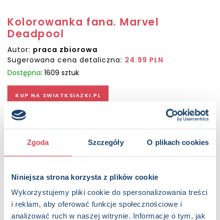
Kolorowanka fana. Marvel
Deadpool
Autor:
praca zbiorowa
Sugerowana cena detaliczna:
24.99 PLN
Dostępna:
1609 sztuk
KUP NA SWIATKSIAZKI.PL
KUP NA KSIAZKI.PL
Zgoda
Szczegóły
O plikach cookies
OPIS
Co to jest: czarne, białe, a potem megaczerwone?
Kolorowanka z Deadpoolem! Tu Deadpool. Kazali mi
Niniejsza strona korzysta z plików cookie
zaprosić cię do mojej kolorowanki. Łap informację z
Wykorzystujemy pliki cookie do spersonalizowania treści
pierwszej ręki – nigdzie indziej nie znajdziesz bardziej
i reklam, aby oferować funkcje społecznościowe i
Deadpooliańskiej, Deapoolowej, czy mówiąc krótko: bardziej
analizować ruch w naszej witrynie. Informacje o tym, jak
oryginalnej kolorowanki z Deadpoolem od tej! A w środku