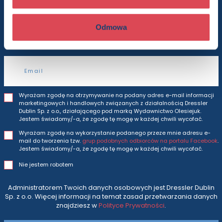
Będziesz otrzymywać wszytkie nasze nowości
Odmowa
i oferty
prosto do Twojej skrzynki odbiorczej.
Adres e-mail
Wyrażam zgodę na otrzymywanie na podany adres e-mail informacji
marketingowych i handlowych związanych z działalnością Dressler
Dublin Sp. z o.o., działającego pod marką Wydawnictwo Olesiejuk.
Jestem świadomy/-a, że zgodę tę mogę w każdej chwili wycofać.
Wyrażam zgodę na wykorzystanie podanego przeze mnie adresu e-
mail do tworzenia tzw.
grup podobnych odbiorców na portalu Facebook
.
Jestem świadomy/-a, że zgodę tę mogę w każdej chwili wycofać.
Nie jestem robotem
Administratorem Twoich danych osobowych jest Dressler Dublin
Sp. z o.o. Więcej informacji na temat zasad przetwarzania danych
znajdziesz w
Polityce Prywatności
.