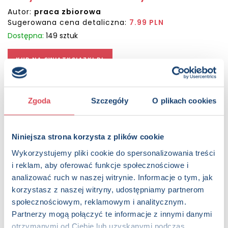
Autor:
praca zbiorowa
Sugerowana cena detaliczna:
7.99 PLN
Dostępna:
149 sztuk
KUP NA SWIATKSIAZKI.PL
KUP NA KSIAZKI.PL
Zgoda
Szczegóły
O plikach cookies
OPIS
Weź głęboki oddech. Odłóż telefon, zaparz herbatę – i
Niniejsza strona korzysta z plików cookie
sięgnij po kredki. Antystresowa kolorowanka dla dorosłych w
poręcznym formacie to idealny sposób na chwilę
Wykorzystujemy pliki cookie do spersonalizowania treści
wytchnienia – w podróży, w domu, w przerwie między
i reklam, aby oferować funkcje społecznościowe i
obowiązkami. Starannie przygotowane ilustracje koją
analizować ruch w naszej witrynie. Informacje o tym, jak
zmysły, wyciszają myśli i dają przestrzeń do twórczej
korzystasz z naszej witryny, udostępniamy partnerom
ekspresji. W tym tomie spotkasz koty: rozciągnięte w
społecznościowym, reklamowym i analitycznym.
promieniach słońca, ukryte w zaroślach, zapatrzone w coś,
Partnerzy mogą połączyć te informacje z innymi danymi
czego nie widzi nikt prócz nich. Seria obejmuje sześć
otrzymanymi od Ciebie lub uzyskanymi podczas