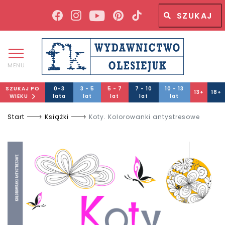
Wyszukiwana fraza
Wyszukaj
MENU
SZUKAJ PO
0-3
3 - 5
5 - 7
7 - 10
10 - 13
13+
18+
WIEKU
lata
lat
lat
lat
lat
Start
Książki
Koty. Kolorowanki antystresowe