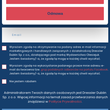
Będziesz otrzymywać wszytkie nasze nowości
Odmowa
i oferty
prosto do Twojej skrzynki odbiorczej.
Adres e-mail
Wyrażam zgodę na otrzymywanie na podany adres e-mail informacji
marketingowych i handlowych związanych z działalnością Dressler
Dublin Sp. z o.o., działającego pod marką Wydawnictwo Olesiejuk.
Jestem świadomy/-a, że zgodę tę mogę w każdej chwili wycofać.
Wyrażam zgodę na wykorzystanie podanego przeze mnie adresu e-
mail do tworzenia tzw.
grup podobnych odbiorców na portalu Facebook
.
Jestem świadomy/-a, że zgodę tę mogę w każdej chwili wycofać.
Nie jestem robotem
Administratorem Twoich danych osobowych jest Dressler Dublin
Sp. z o.o. Więcej informacji na temat zasad przetwarzania danych
znajdziesz w
Polityce Prywatności
.