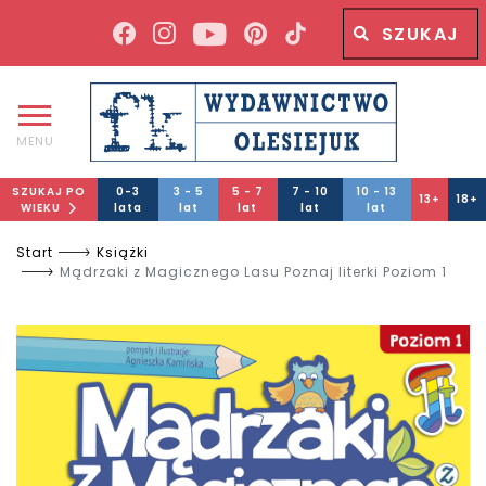
Wyszukiwana fraza
Wyszukaj
MENU
SZUKAJ PO
0-3
3 - 5
5 - 7
7 - 10
10 - 13
13+
18+
WIEKU
lata
lat
lat
lat
lat
Start
Książki
Mądrzaki z Magicznego Lasu Poznaj literki Poziom 1