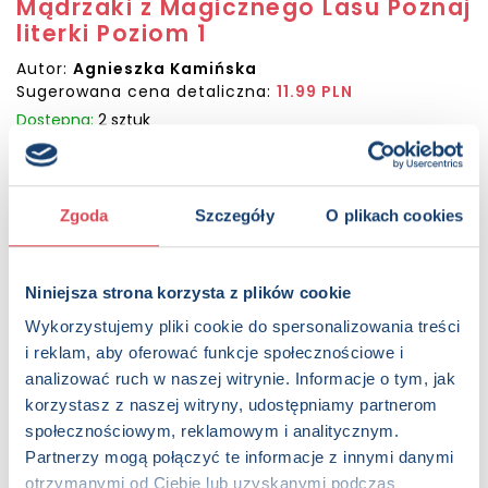
Mądrzaki z Magicznego Lasu Poznaj
literki Poziom 1
Autor:
Agnieszka Kamińska
Sugerowana cena detaliczna:
11.99 PLN
Dostępna:
2 sztuk
KUP NA SWIATKSIAZKI.PL
Zgoda
Szczegóły
O plikach cookies
KUP NA KSIAZKI.PL
Niniejsza strona korzysta z plików cookie
OPIS
To seria książeczek przygotowanych z myślą o dzieciach w
Wykorzystujemy pliki cookie do spersonalizowania treści
wieku przedszkolnym, dzięki którym maluchy poćwiczą
i reklam, aby oferować funkcje społecznościowe i
rączkę i poznają kolejne literki. Czeka na nich mnóstwo
analizować ruch w naszej witrynie. Informacje o tym, jak
wciągających zadań: rysowanie po śladzie, kolorowanie,
korzystasz z naszej witryny, udostępniamy partnerom
znajdowanie różnic, wyszukiwanie naklejek… Na każdej
społecznościowym, reklamowym i analitycznym.
umieszczono informację dotyczącą stopnia trudności
Partnerzy mogą połączyć te informacje z innymi danymi
(poziom 1,2 lub 3). W świecie literek maluchom będą
otrzymanymi od Ciebie lub uzyskanymi podczas
towarzyszyły Mądrzaki, sprytne i mądre sówki mieszkające w