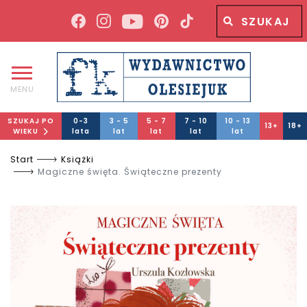
Wyszukiwana fraza
Wyszukaj
MENU
SZUKAJ PO
0-3
3 - 5
5 - 7
7 - 10
10 - 13
13+
18+
WIEKU
lata
lat
lat
lat
lat
Start
Książki
Magiczne święta. Świąteczne prezenty