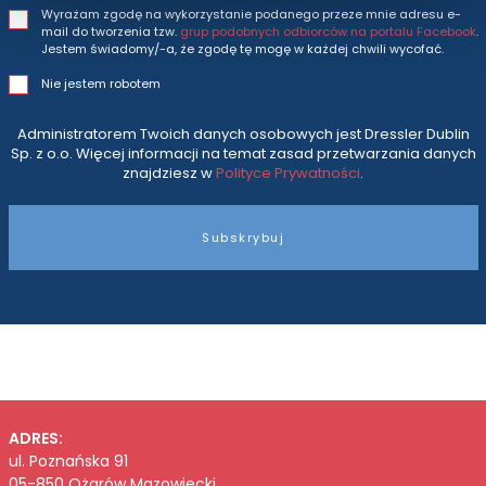
Wyrażam zgodę na wykorzystanie podanego przeze mnie adresu e-
mail do tworzenia tzw.
grup podobnych odbiorców na portalu Facebook
.
Jestem świadomy/-a, że zgodę tę mogę w każdej chwili wycofać.
Nie jestem robotem
Administratorem Twoich danych osobowych jest Dressler Dublin
Sp. z o.o. Więcej informacji na temat zasad przetwarzania danych
znajdziesz w
Polityce Prywatności
.
Subskrybuj
ADRES:
ul. Poznańska 91
05-850 Ożarów Mazowiecki