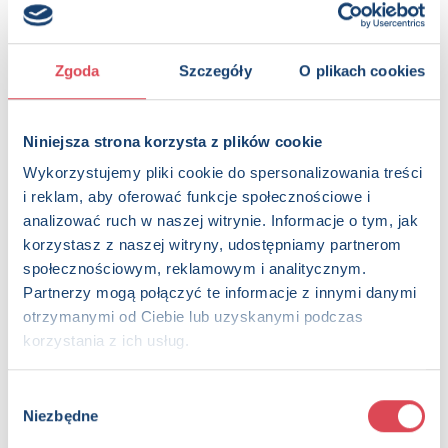
Dostępna:
2386 sztuk
KUP NA SWIATKSIAZKI.PL
Zgoda
Szczegóły
O plikach cookies
KUP NA KSIAZKI.PL
Niniejsza strona korzysta z plików cookie
OPIS
Wykorzystujemy pliki cookie do spersonalizowania treści
Urocze, zabawnie zilustrowane wierszyki Urszuli Kozłowskiej,
i reklam, aby oferować funkcje społecznościowe i
które tworzą tę wyjątkową serię, umilą najmłodszym czas
analizować ruch w naszej witrynie. Informacje o tym, jak
oczekiwania na najpiękniejsze święta roku.
korzystasz z naszej witryny, udostępniamy partnerom
społecznościowym, reklamowym i analitycznym.
Strony:
8 , Format: 16x16 cm
Partnerzy mogą połączyć te informacje z innymi danymi
ISBN:
978-83-274-9438-2
otrzymanymi od Ciebie lub uzyskanymi podczas
EAN:
9788327494382
korzystania z ich usług.
Rok wydania:
2024
Wydawnictwo:
Wydawnictwo Olesiejuk
Kategorie:
Dzieci (0-12), Wiersze, Zima, Boże Narodzenie
Wybór
Niezbędne
Oprawa:
książka całokartonowa
zgody
Data wprowadzenia:
01-10-2019