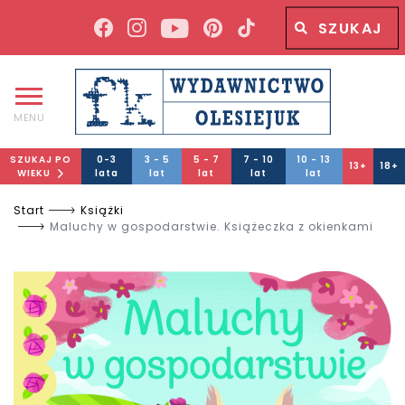
Wyszukiwana fraza
Wyszukaj
MENU
SZUKAJ PO
0-3
3 - 5
5 - 7
7 - 10
10 - 13
13+
18+
WIEKU
lata
lat
lat
lat
lat
Start
Książki
Maluchy w gospodarstwie. Książeczka z okienkami