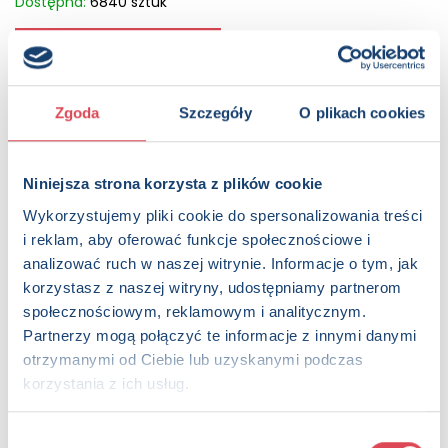
Dostępna:
6840 sztuk
KUP NA SWIATKSIAZKI.PL
KUP NA KSIAZKI.PL
Zgoda
Szczegóły
O plikach cookies
OPIS
Niniejsza strona korzysta z plików cookie
Te książeczki dla ciekawych świata maluchów zachęcają
do poznawania przyrody. W każdej można znaleźć pięknie
Wykorzystujemy pliki cookie do spersonalizowania treści
zilustrowaną historyjkę do czytania z rodzicami oraz
i reklam, aby oferować funkcje społecznościowe i
okienka, by najmłodsi, otwierając je, mogli ćwiczyć
analizować ruch w naszej witrynie. Informacje o tym, jak
koordynację wzrokowo-ruchową.
korzystasz z naszej witryny, udostępniamy partnerom
społecznościowym, reklamowym i analitycznym.
Strony:
12 , Format: 13x13 cm
Partnerzy mogą połączyć te informacje z innymi danymi
ISBN:
978-83-8350-781-1
otrzymanymi od Ciebie lub uzyskanymi podczas
EAN:
9788383507811
korzystania z ich usług.
Rok wydania:
2025
Wydawnictwo:
Wydawnictwo Olesiejuk
Kategorie:
0+, Dzieci (0-12), Aktywizacja, Książka z
Wybór