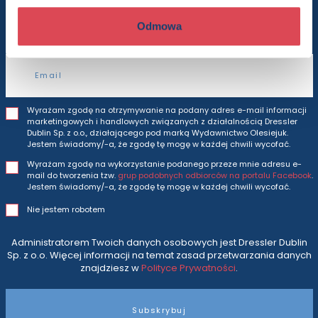
i oferty
prosto do Twojej skrzynki odbiorczej.
Odmowa
Adres e-mail
Wyrażam zgodę na otrzymywanie na podany adres e-mail informacji
marketingowych i handlowych związanych z działalnością Dressler
Dublin Sp. z o.o., działającego pod marką Wydawnictwo Olesiejuk.
Jestem świadomy/-a, że zgodę tę mogę w każdej chwili wycofać.
Wyrażam zgodę na wykorzystanie podanego przeze mnie adresu e-
mail do tworzenia tzw.
grup podobnych odbiorców na portalu Facebook
.
Jestem świadomy/-a, że zgodę tę mogę w każdej chwili wycofać.
Nie jestem robotem
Administratorem Twoich danych osobowych jest Dressler Dublin
Sp. z o.o. Więcej informacji na temat zasad przetwarzania danych
znajdziesz w
Polityce Prywatności
.
Subskrybuj