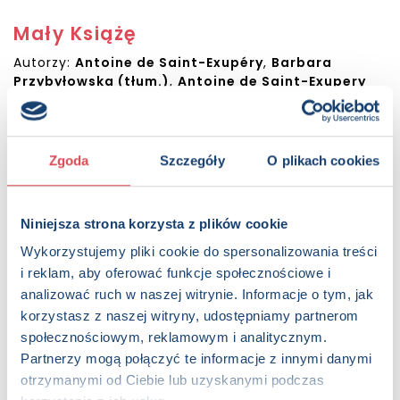
Mały Książę
Autorzy:
Antoine de Saint-Exupéry
,
Barbara
Przybyłowska (tłum.)
,
Antoine de Saint-Exupery
Sugerowana cena detaliczna:
24.99 PLN
Dostępna:
200 sztuk
Zgoda
Szczegóły
O plikach cookies
KUP NA SWIATKSIAZKI.PL
KUP NA KSIAZKI.PL
Niniejsza strona korzysta z plików cookie
Wykorzystujemy pliki cookie do spersonalizowania treści
OPIS
i reklam, aby oferować funkcje społecznościowe i
Ta poetycka opowieść o miłości, przyjaźni i
analizować ruch w naszej witrynie. Informacje o tym, jak
odpowiedzialności pióra Antoine'a de Saint-Exupéry'ego
korzystasz z naszej witryny, udostępniamy partnerom
została przetłumaczona na ponad 270 języków i należy do
społecznościowym, reklamowym i analitycznym.
klasyki literatury światowej. Historia wrażliwego złotowłosego
Partnerzy mogą połączyć te informacje z innymi danymi
chłopca, wzbogacona pięknymi ilustracjami autora, od lat
otrzymanymi od Ciebie lub uzyskanymi podczas
wzrusza dzieci i dorosłych na całym świecie.