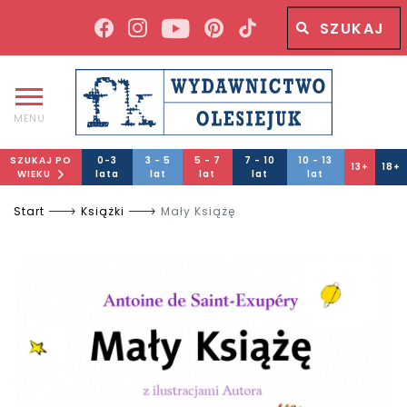
Wyszukiwana fraza
Wyszukaj
MENU
SZUKAJ PO
0-3
3 - 5
5 - 7
7 - 10
10 - 13
13+
18+
WIEKU
lata
lat
lat
lat
lat
Start
Książki
Mały Książę