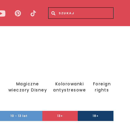
Wyszukiwana fraza
Wyszukaj
Magiczne
Kolorowanki
Foreign
S
wieczory Disney
antystresowe
rights
10 - 13 lat
13+
18+