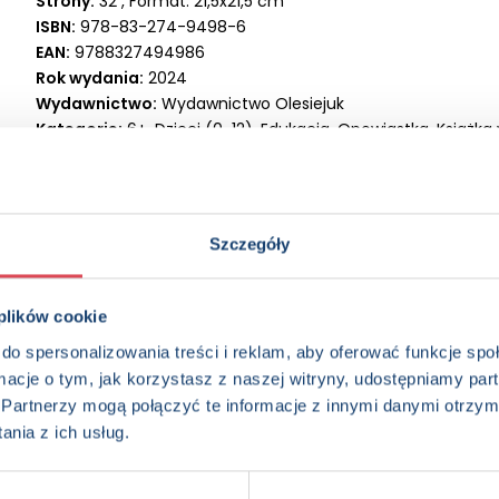
Strony:
32 , Format: 21,5x21,5 cm
ISBN:
978-83-274-9498-6
EAN:
9788327494986
Rok wydania:
2024
Wydawnictwo:
Wydawnictwo Olesiejuk
Kategorie:
6+, Dzieci (0-12), Edukacja, Opowiastka, Książka 
Oprawa:
oprawa broszurowa
Data wprowadzenia:
07-06-2024
Szczegóły
 plików cookie
do spersonalizowania treści i reklam, aby oferować funkcje sp
ormacje o tym, jak korzystasz z naszej witryny, udostępniamy p
edzieć więcej? Zapisz się do n
Partnerzy mogą połączyć te informacje z innymi danymi otrzym
nia z ich usług.