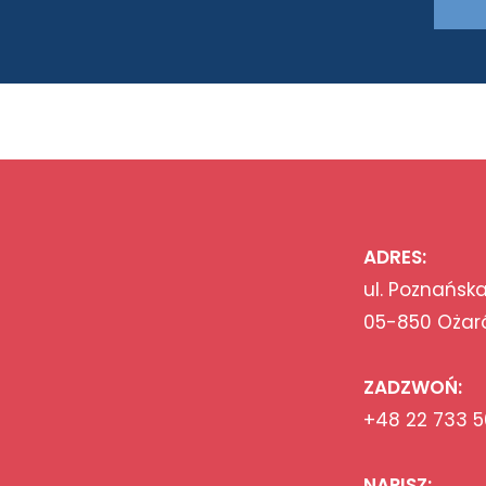
ADRES:
ul. Poznańska
05-850 Ożar
ZADZWOŃ:
+48 22 733 5
NAPISZ: