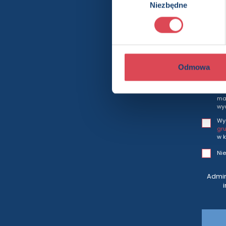
Bę
Niezbędne
zgody
Odmowa
Wy
i h
mar
wy
Wy
gr
w k
Nie
Admin