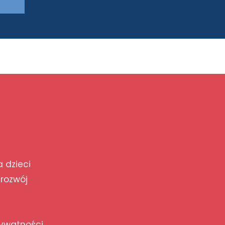
a dzieci
 rozwój
rywatności