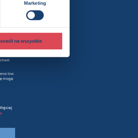
rty
Marketing
ezwól na wszystkie
wych
od
hwili
nia tzw.
tę mogę
Więcej
ce