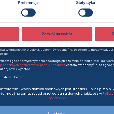
dziesz otrzymywać wszytkie nasze nowości i ofe
Preferencje
Statystyka
prosto do Twojej skrzynki odbiorczej.
Adres e-mail
Zezwól na wybór
Z
rażam zgodę na otrzymywanie na podany adres e-mail informacji marketingo
andlowych związanych z działalnością Dressler Dublin Sp. z o.o., działającego p
ką Wydawnictwo Olesiejuk. Jestem świadomy/-a, że zgodę tę mogę w każdej c
cofać.
rażam zgodę na wykorzystanie podanego przeze mnie adresu e-mail do tworze
up podobnych odbiorców na portalu Facebook
. Jestem świadomy/-a, że zgodę 
ażdej chwili wycofać.
 jestem robotem
istratorem Twoich danych osobowych jest Dressler Dublin Sp. z o.o. 
informacji na temat zasad przetwarzania danych znajdziesz w
Polity
Prywatności
.
Subskrybuj