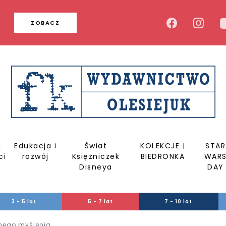
u
ZOBACZ
a
Edukacja i
Świat
KOLEKCJE |
STAR
ci
rozwój
Księżniczek
BIEDRONKA
WAR
Disneya
DAY
3 - 5 lat
5 - 7 lat
7 - 10 lat
nego myślenia