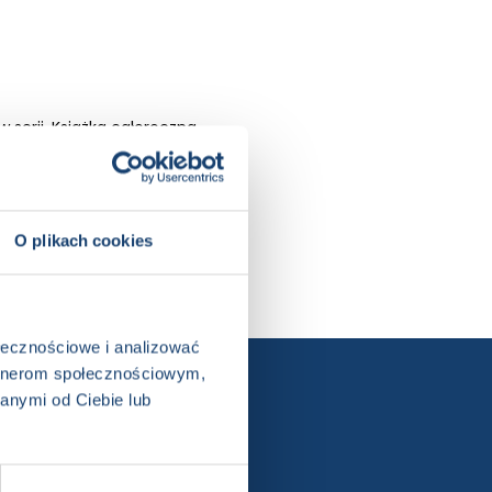
w serii, Książka całoroczna
O plikach cookies
ołecznościowe i analizować
artnerom społecznościowym,
ewslettera
anymi od Ciebie lub