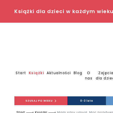
Książki dla dzieci w każdym wiek
Start
Książki
Aktualności
Blog
O
Zajęci
nas
dla dzie
SZUKAJ PO WIEKU
0-3 lata
Start
Książki
Mam silny umysł. Moc pozytyw