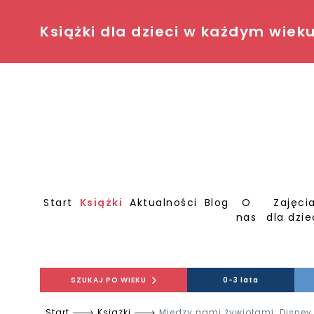
Książki dla dzieci w każdym wiek
Start
Książki
Aktualności
Blog
O
Zajęci
nas
dla dzie
SZUKAJ PO WIEKU
0-3 lata
Start
Książki
Między nami żywiołami. Disney 