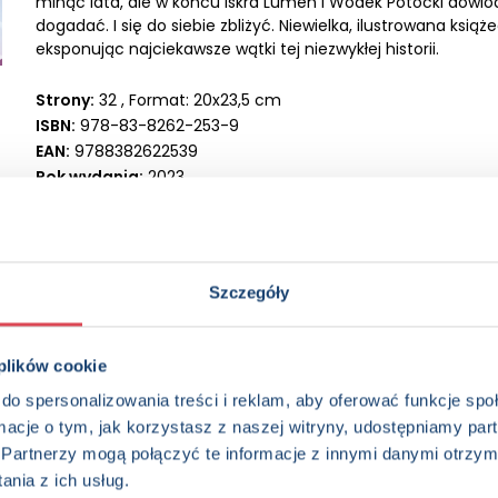
minąć lata, ale w końcu Iskra Lumen i Wodek Potocki dowio
dogadać. I się do siebie zbliżyć. Niewielka, ilustrowana ksią
eksponując najciekawsze wątki tej niezwykłej historii.
Strony:
32 , Format: 20x23,5 cm
ISBN:
978-83-8262-253-9
EAN:
9788382622539
Rok wydania:
2023
Wydawnictwo:
Wydawnictwo Olesiejuk
Kategorie:
3+, Dzieci (0-12), Opowiastka, Opowieść filmowa
Oprawa:
oprawa twarda
Data wprowadzenia:
27-06-2023
Szczegóły
 plików cookie
do spersonalizowania treści i reklam, aby oferować funkcje sp
ormacje o tym, jak korzystasz z naszej witryny, udostępniamy p
Partnerzy mogą połączyć te informacje z innymi danymi otrzym
nia z ich usług.