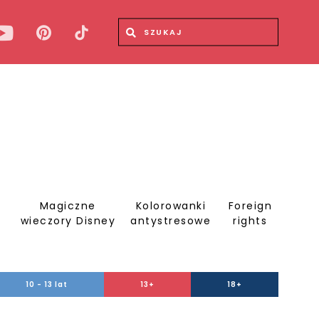
Wyszukiwana fraza
Wyszukaj
Magiczne
Kolorowanki
Foreign
S
wieczory Disney
antystresowe
rights
10 - 13 lat
13+
18+