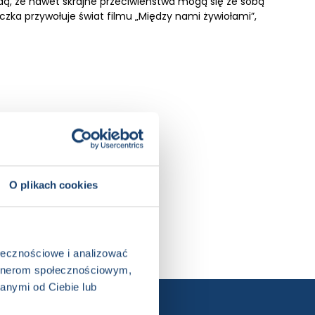
dą, że nawet skrajne przeciwieństwa mogą się ze sobą
żeczka przywołuje świat filmu „Między nami żywiołami”,
, Disney
O plikach cookies
ołecznościowe i analizować
artnerom społecznościowym,
anymi od Ciebie lub