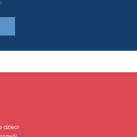
ce
a dzieci
 rozwój