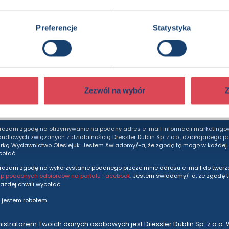
edzieć więcej? Zapisz się do n
Preferencje
Statystyka
dziesz otrzymywać wszytkie nasze nowości i ofe
prosto do Twojej skrzynki odbiorczej.
Zezwól na wybór
Z
Adres e-mail
rażam zgodę na otrzymywanie na podany adres e-mail informacji marketingo
andlowych związanych z działalnością Dressler Dublin Sp. z o.o., działającego p
ką Wydawnictwo Olesiejuk. Jestem świadomy/-a, że zgodę tę mogę w każdej c
cofać.
rażam zgodę na wykorzystanie podanego przeze mnie adresu e-mail do tworze
up podobnych odbiorców na portalu Facebook
. Jestem świadomy/-a, że zgodę 
ażdej chwili wycofać.
 jestem robotem
istratorem Twoich danych osobowych jest Dressler Dublin Sp. z o.o. 