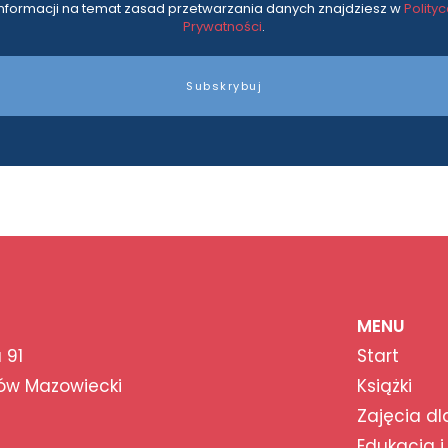
informacji na temat zasad przetwarzania danych znajdziesz w
Polity
Prywatności
.
Subskrybuj
MENU
 91
Start
ów Mazowiecki
Książki
Zajęcia dl
Edukacja i