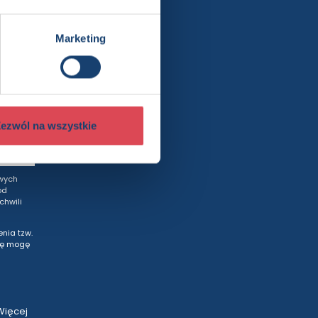
ewslettera
Marketing
rty
ezwól na wszystkie
wych
od
hwili
nia tzw.
tę mogę
Więcej