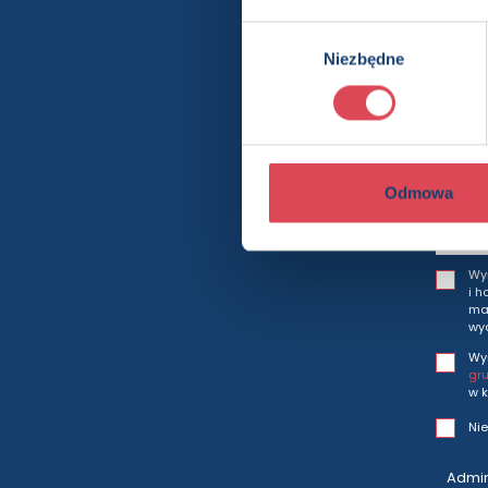
Chcesz wi
Wybór
Niezbędne
zgody
Bę
Odmowa
Wy
i h
mar
wy
Wy
gr
w k
Nie
Admin