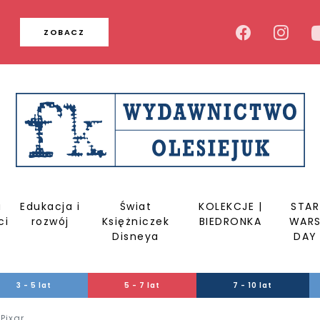
u
ZOBACZ
a
Edukacja i
Świat
KOLEKCJE |
STAR
ci
rozwój
Księżniczek
BIEDRONKA
WAR
Disneya
DAY
3 - 5 lat
5 - 7 lat
7 - 10 lat
Pixar