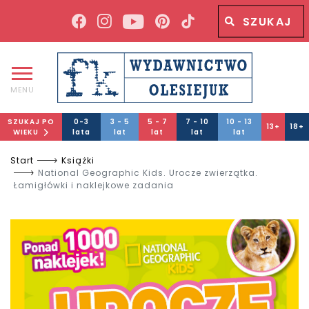
Wyszukiwana fraza
Wyszukaj
MENU
SZUKAJ PO
0-3
3 - 5
5 - 7
7 - 10
10 - 13
13+
18+
WIEKU
lata
lat
lat
lat
lat
Start
Książki
National Geographic Kids. Urocze zwierzątka.
Łamigłówki i naklejkowe zadania