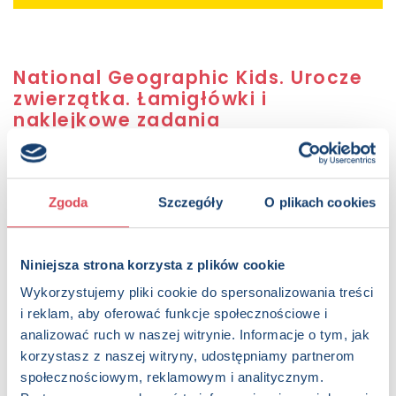
National Geographic Kids. Urocze
zwierzątka. Łamigłówki i
naklejkowe zadania
Autor:
praca zbiorowa
Sugerowana cena detaliczna:
19.99 PLN
Dostępna:
25 sztuk
Zgoda
Szczegóły
O plikach cookies
KUP NA SWIATKSIAZKI.PL
Niniejsza strona korzysta z plików cookie
KUP NA KSIAZKI.PL
Wykorzystujemy pliki cookie do spersonalizowania treści
i reklam, aby oferować funkcje społecznościowe i
analizować ruch w naszej witrynie. Informacje o tym, jak
OPIS
Przytul puszystego kociaka, pogaworz z małą pandą i
korzystasz z naszej witryny, udostępniamy partnerom
popluskaj się z foką! Poznaj zwierzaki słodziaki i podejmij
społecznościowym, reklamowym i analitycznym.
wyzwania! Czekają na ciebie wciągające zadania i