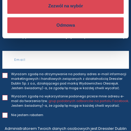
do newslettera
Zezwól na wybór
Odmowa
Będziesz otrzymywać wszytkie nasze nowości
i oferty
prosto do Twojej skrzynki odbiorczej.
Adres e-mail
Wyrażam zgodę na otrzymywanie na podany adres e-mail informacji
marketingowych i handlowych związanych z działalnością Dressler
Dublin Sp. z o.o., działającego pod marką Wydawnictwo Olesiejuk.
Jestem świadomy/-a, że zgodę tę mogę w każdej chwili wycofać.
Wyrażam zgodę na wykorzystanie podanego przeze mnie adresu e-
mail do tworzenia tzw.
grup podobnych odbiorców na portalu Facebook
.
Jestem świadomy/-a, że zgodę tę mogę w każdej chwili wycofać.
Nie jestem robotem
Administratorem Twoich danych osobowych jest Dressler Dublin